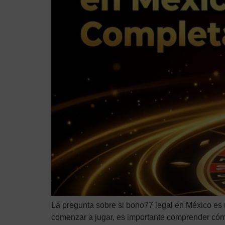
La pregunta sobre si bono77 legal en México es
comenzar a jugar, es importante comprender cómo