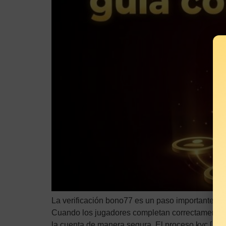
La verificación bono77 es un paso importante par
Cuando los jugadores completan correctamente la 
la cuenta de manera segura. El proceso kyc […]