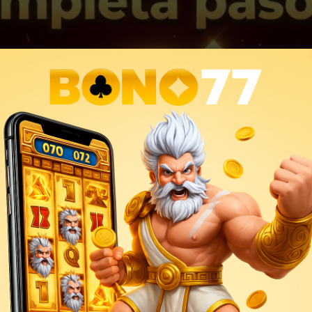
a garantizar la seguridad de la cuenta y de todas las transaccio
verificación bono77, pueden utilizar todas las funciones del si