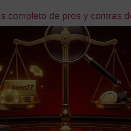
is completo de pros y contras d