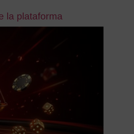
e la plataforma