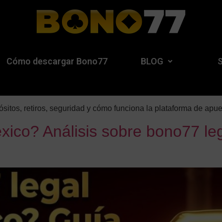
Cómo descargar Bono77
BLOG
S
itos, retiros, seguridad y cómo funciona la plataforma de apue
ico? Análisis sobre bono77 leg