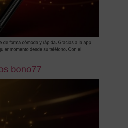
e de forma cómoda y rápida. Gracias a la app
lquier momento desde su teléfono. Con el
gos bono77