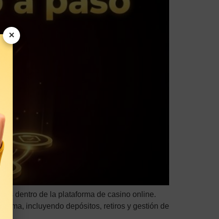
×
nes dentro de la plataforma de casino online.
stema, incluyendo depósitos, retiros y gestión de