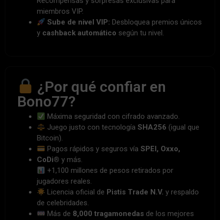
Recompensas y sorpresas exclusivas para
miembros VIP.
Sube de nivel VIP:
Desbloquea premios únicos
y
cashback automático
según tu nivel.
¿Por qué confiar en
Bono77?
Máxima seguridad con cifrado avanzado.
Juego justo con tecnología
SHA256
(igual que
Bitcoin).
Pagos rápidos y seguros vía
SPEI, Oxxo,
CoDi®
y más.
+1,100 millones de pesos retirados por
jugadores reales.
Licencia oficial de
Pistis Trade N.V.
y respaldo
de celebridades.
Más de
8,000 tragamonedas
de los mejores