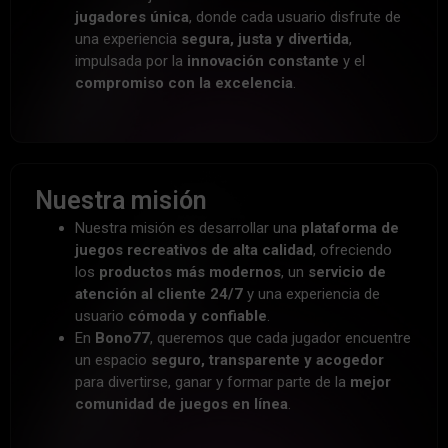
jugadores única
, donde cada usuario disfrute de
una experiencia
segura, justa y divertida
,
impulsada por la
innovación constante
y el
compromiso con la excelencia
.
Nuestra misión
Nuestra misión es desarrollar una
plataforma de
juegos recreativos de alta calidad
, ofreciendo
los
productos más modernos
, un
servicio de
atención al cliente 24/7
y una experiencia de
usuario
cómoda y confiable
.
En
Bono77
, queremos que cada jugador encuentre
un espacio
seguro, transparente y acogedor
para divertirse, ganar y formar parte de la
mejor
comunidad de juegos en línea
.