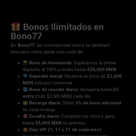
Bonos Ilimitados en
Bono77
¡En
Bono77
, las recompensas nunca se detienen!
Descubre cómo ganar más cada día:
Bono de bienvenida:
Duplicamos tu primer
depósito al 100% y recibe hasta
$20,000 MXN
.
Depósito inicial:
Reclama un bono de
$2,000
MXN
solo por comenzar.
Bono de rescate diario:
Recupera hasta
5%
extra
(máx. $2,500 MXN) cada día.
Recarga diaria:
Obtén
5% de bono adicional
en cada recarga.
Desafío diario:
Completa tus retos y gana
hasta
$5,000 MXN
en premios.
Días VIP (1, 11 y 21 de cada mes):