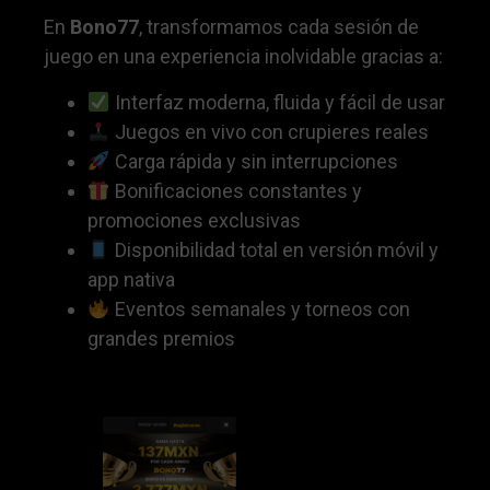
En
Bono77
, transformamos cada sesión de
juego en una experiencia inolvidable gracias a:
Interfaz moderna, fluida y fácil de usar
Juegos en vivo con crupieres reales
Carga rápida y sin interrupciones
Bonificaciones constantes y
promociones exclusivas
Disponibilidad total en versión móvil y
app nativa
Eventos semanales y torneos con
grandes premios