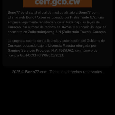
Bono77
es el canal oficial de medios afiliado a
Bono77
.com
.
El sitio web
Bono77
.com
es operado por
Pistis Trade N.V.
, una
empresa legalmente registrada y constituida bajo las leyes de
Curaçao
. Su número de registro es
162576
y su domicilio legal se
encuentra en
Zuikertuintjeweg Z/N (Zuikertuin Tower), Curaçao
.
La empresa cuenta con la licencia y autorización del Gobierno de
Curaçao
, operando bajo la
Licencia Maestra otorgada por
Gaming Services Provider, N.V. #365/JAZ
, con número de
licencia
GLH-OCCHKTW0703172023
.
2025 ©
Bono77
.com. Todos los derechos reservados.