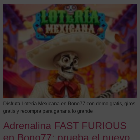
Disfruta Lotería Mexicana en Bono77 con demo gratis, giros
gratis y recompra para ganar a lo grande
Adrenalina FAST FURIOUS
en Bono77: prueba el nuevo