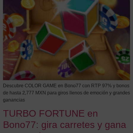
Descubre COLOR GAME en Bono77 con RTP 97% y bonos
de hasta 2,777 MXN para giros llenos de emoción y grandes
ganancias
TURBO FORTUNE en
Bono77: gira carretes y gana