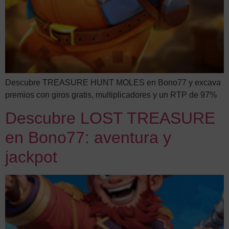
Descubre TREASURE HUNT MOLES en Bono77 y excava
premios con giros gratis, multiplicadores y un RTP de 97%
Descubre LOST TREASURE
en Bono77: aventura y
jackpot