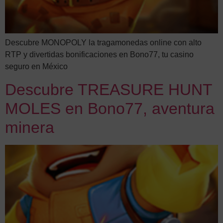
Descubre MONOPOLY la tragamonedas online con alto
RTP y divertidas bonificaciones en Bono77, tu casino
seguro en México
Descubre TREASURE HUNT
MOLES en Bono77, aventura
minera