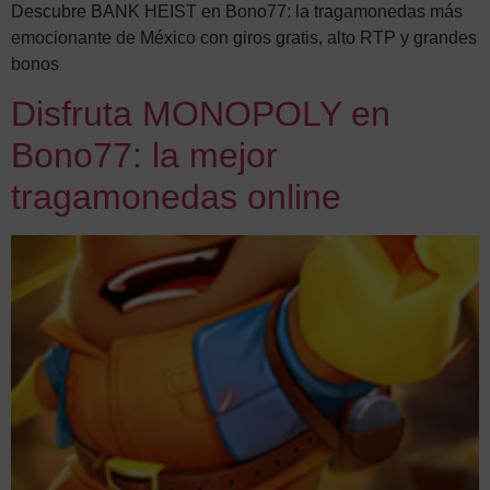
Descubre BANK HEIST en Bono77: la tragamonedas más
emocionante de México con giros gratis, alto RTP y grandes
bonos
Disfruta MONOPOLY en
Bono77: la mejor
tragamonedas online