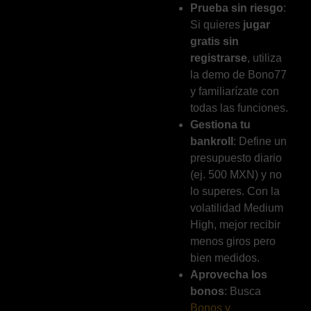
Prueba sin riesgo
:
Si quieres
jugar
gratis sin
registrarse
, utiliza
la demo de Bono77
y familiarízate con
todas las funciones.
Gestiona tu
bankroll
: Define un
presupuesto diario
(ej. 500 MXN) y no
lo superes. Con la
volatilidad Medium
High, mejor recibir
menos giros pero
bien medidos.
Aprovecha los
bonos
: Busca
Bonos y