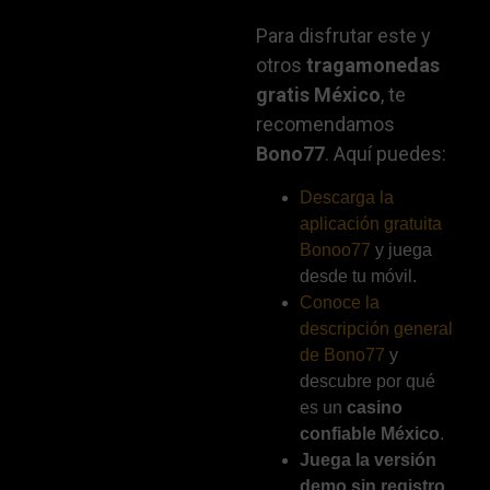
Para disfrutar este y
otros
tragamonedas
gratis México
, te
recomendamos
Bono77
. Aquí puedes:
Descarga la
aplicación gratuita
Bonoo77
y juega
desde tu móvil.
Conoce la
descripción general
de Bono77
y
descubre por qué
es un
casino
confiable México
.
Juega la versión
demo sin registro