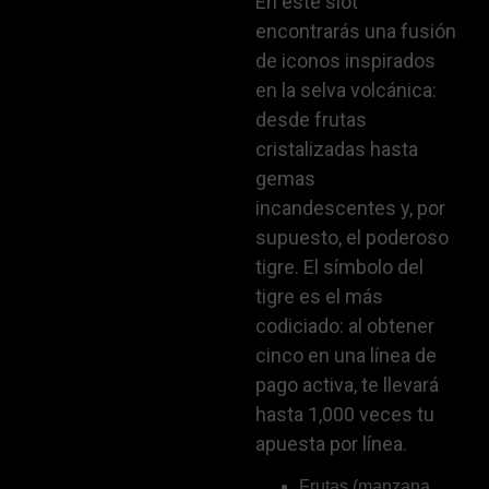
En este slot
encontrarás una fusión
de iconos inspirados
en la selva volcánica:
desde frutas
cristalizadas hasta
gemas
incandescentes y, por
supuesto, el poderoso
tigre. El símbolo del
tigre es el más
codiciado: al obtener
cinco en una línea de
pago activa, te llevará
hasta 1,000 veces tu
apuesta por línea.
Frutas (manzana,