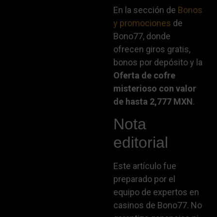
En la sección de
Bonos
y promociones
de
Bono77, donde
ofrecen giros gratis,
bonos por depósito y la
Oferta de cofre
misterioso con valor
de hasta 2,777 MXN
.
Nota
editorial
Este artículo fue
preparado por el
equipo de expertos en
casinos de Bono77. No