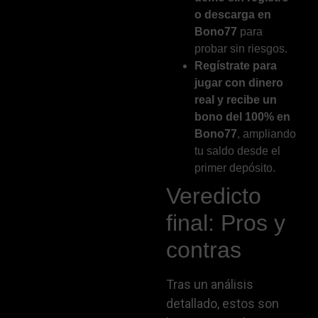
o descarga en
Bono77
para
probar sin riesgos.
Regístrate para
jugar con dinero
real y recibe un
bono del 100% en
Bono77
, ampliando
tu saldo desde el
primer depósito.
Veredicto
final: Pros y
contras
Tras un análisis
detallado, estos son