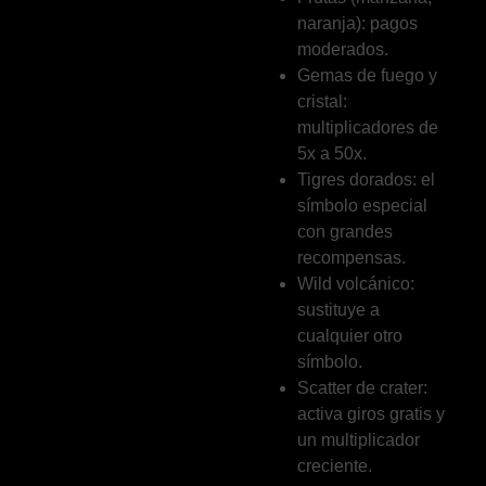
naranja): pagos
moderados.
Gemas de fuego y
cristal:
multiplicadores de
5x a 50x.
Tigres dorados: el
símbolo especial
con grandes
recompensas.
Wild volcánico:
sustituye a
cualquier otro
símbolo.
Scatter de crater:
activa giros gratis y
un multiplicador
creciente.