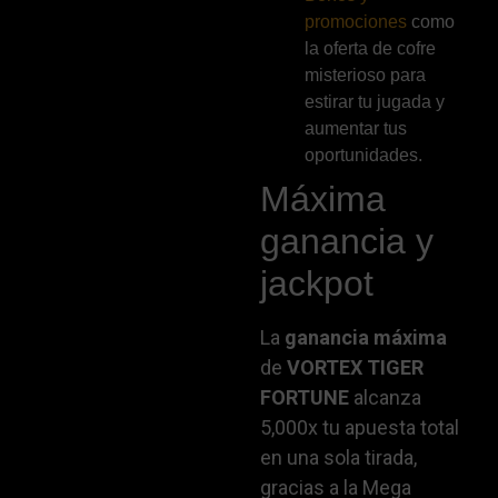
promociones
como
la oferta de cofre
misterioso para
estirar tu jugada y
aumentar tus
oportunidades.
Máxima
ganancia y
jackpot
La
ganancia máxima
de
VORTEX TIGER
FORTUNE
alcanza
5,000x tu apuesta total
en una sola tirada,
gracias a la Mega