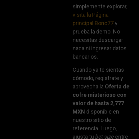
simplemente explorar,
visita la Página
principal Bono77
y
prueba la demo. No
necesitas descargar
nada ni ingresar datos
bancarios.
Cuando ya te sientas
cómodo, regístrate y
aprovecha la
Oferta de
cofre misterioso con
valor de hasta 2,777
MXN
disponible en
nuestro sitio de
referencia. Luego,
ajusta tu
bet size
entre