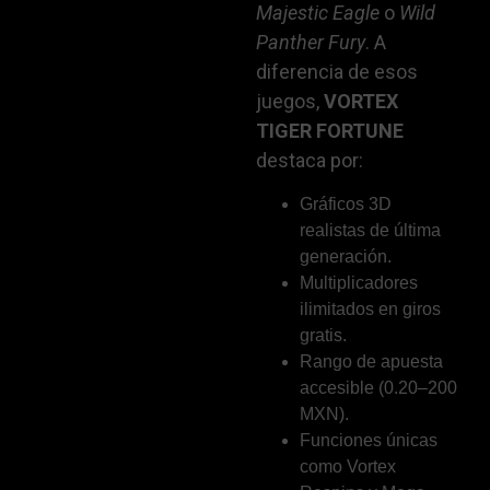
Majestic Eagle
o
Wild
Panther Fury
. A
diferencia de esos
juegos,
VORTEX
TIGER FORTUNE
destaca por:
Gráficos 3D
realistas de última
generación.
Multiplicadores
ilimitados en giros
gratis.
Rango de apuesta
accesible (0.20–200
MXN).
Funciones únicas
como Vortex