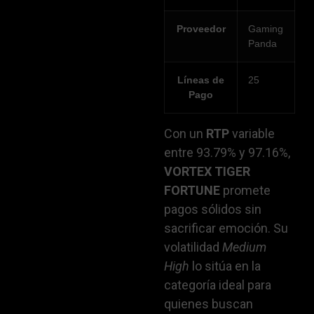
Proveedor
Gaming
Panda
Líneas de
25
Pago
Con un
RTP
variable
entre 93.79% y 97.16%,
VORTEX TIGER
FORTUNE
promete
pagos sólidos sin
sacrificar emoción. Su
volatilidad
Medium
High
lo sitúa en la
categoría ideal para
quienes buscan