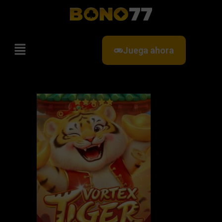
Juega ahora