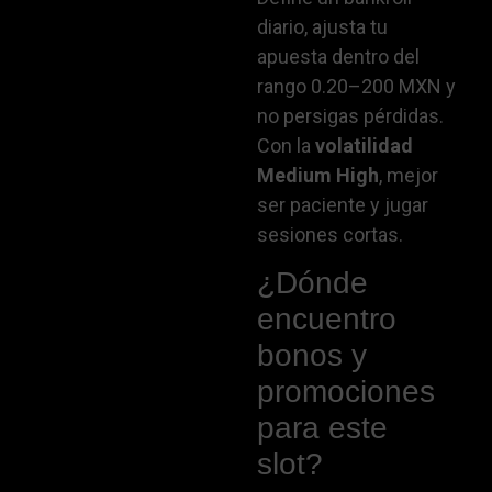
diario, ajusta tu
apuesta dentro del
rango 0.20–200 MXN y
no persigas pérdidas.
Con la
volatilidad
Medium High
, mejor
ser paciente y jugar
sesiones cortas.
¿Dónde
encuentro
bonos y
promociones
para este
slot?