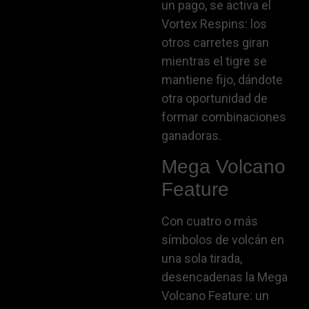
un pago, se activa el
Vortex Respins: los
otros carretes giran
mientras el tigre se
mantiene fijo, dándote
otra oportunidad de
formar combinaciones
ganadoras.
Mega Volcano
Feature
Con cuatro o más
símbolos de volcán en
una sola tirada,
desencadenas la Mega
Volcano Feature: un