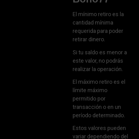
El mínimo retiro es la
cantidad mínima
requerida para poder
retirar dinero.
Si tu saldo es menor a
este valor, no podrás
realizar la operación.
El máximo retiro es el
límite máximo
permitido por
transacción o en un
período determinado.
Estos valores pueden
variar dependiendo del