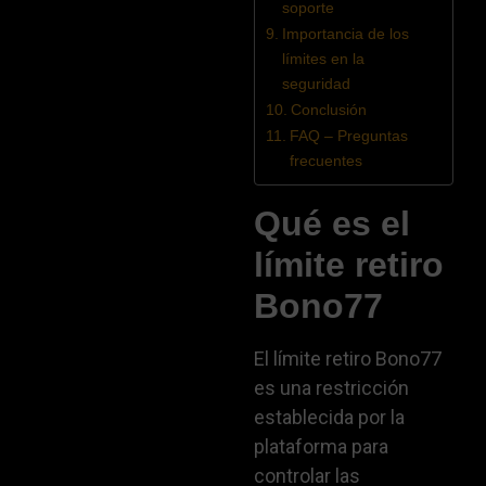
soporte
Importancia de los
límites en la
seguridad
Conclusión
FAQ – Preguntas
frecuentes
Qué es el
límite retiro
Bono77
El límite retiro Bono77
es una restricción
establecida por la
plataforma para
controlar las