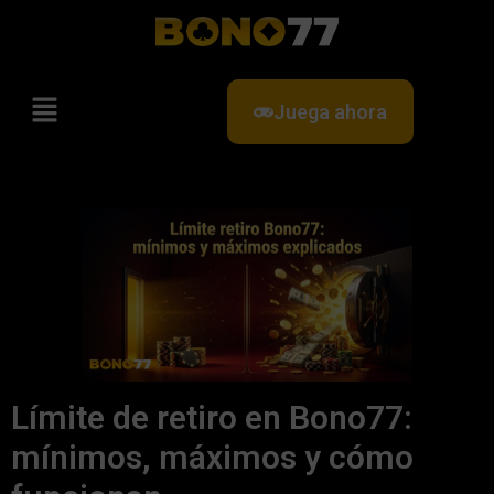
Juega ahora
Límite de retiro en Bono77:
mínimos, máximos y cómo