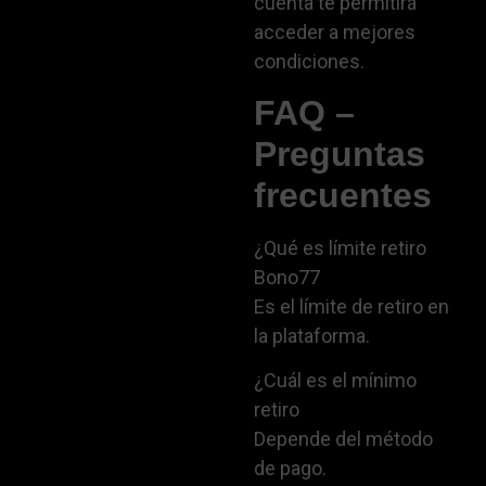
cuenta te permitirá
acceder a mejores
condiciones.
FAQ –
Preguntas
frecuentes
¿Qué es límite retiro
Bono77
Es el límite de retiro en
la plataforma.
¿Cuál es el mínimo
retiro
Depende del método
de pago.