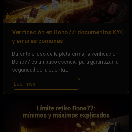
Verificación en Bono77: documentos KYC
y errores comunes
Durante el uso de la plataforma, la verificación
Bono77 es un paso esencial para garantizar la
seguridad de la cuenta...
Leer más