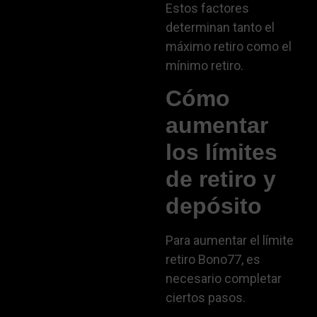
Estos factores
determinan tanto el
máximo retiro como el
mínimo retiro.
Cómo
aumentar
los límites
de retiro y
depósito
Para aumentar el límite
retiro Bono77, es
necesario completar
ciertos pasos.