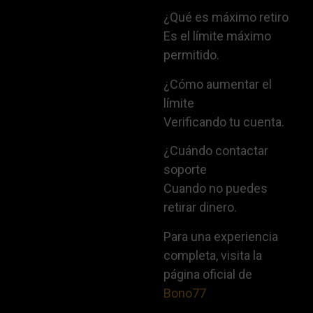
¿Qué es máximo retiro
Es el límite máximo
permitido.
¿Cómo aumentar el
límite
Verificando tu cuenta.
¿Cuándo contactar
soporte
Cuando no puedes
retirar dinero.
Para una experiencia
completa, visita la
página oficial de
Bono77