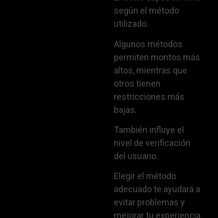
según el método
utilizado.
Algunos métodos
permiten montos más
altos, mientras que
otros tienen
restricciones más
bajas.
También influye el
nivel de verificación
del usuario.
Elegir el método
adecuado te ayudará a
evitar problemas y
mejorar tu experiencia.