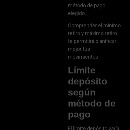
método de pago
elegido.
Comprender el mínimo
retiro y máximo retiro
te permitirá planificar
mejor tus
movimientos.
Límite
depósito
según
método de
pago
El límite depósito varía