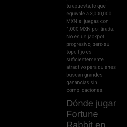
tu apuesta, lo que
equivale a 3,000,000
MXN si juegas con
1,000 MXN por tirada.
No es un jackpot
progresivo, pero su
tope fijo es
suficientemente
atractivo para quienes
buscan grandes
ganancias sin
complicaciones.
Dónde jugar
Fortune
Rabbit en