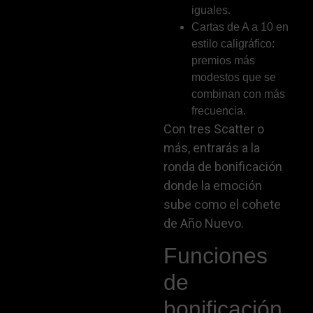
iguales.
Cartas de A a 10 en
estilo caligráfico:
premios más
modestos que se
combinan con más
frecuencia.
Con tres Scatter o
más, entrarás a la
ronda de bonificación
donde la emoción
sube como el cohete
de Año Nuevo.
Funciones
de
bonificación