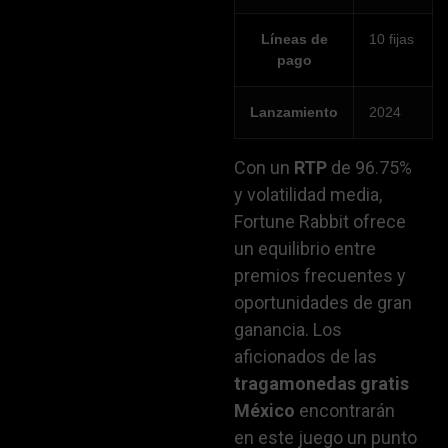
Líneas de
10 fijas
pago
Lanzamiento
2024
Con un
RTP
de 96.75%
y volatilidad media,
Fortune Rabbit ofrece
un equilibrio entre
premios frecuentes y
oportunidades de gran
ganancia. Los
aficionados de las
tragamonedas gratis
México
encontrarán
en este juego un punto