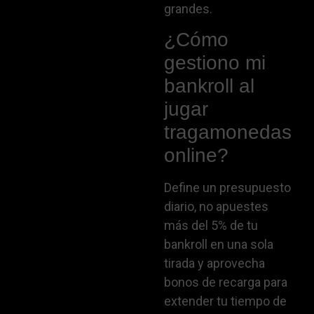
grandes.
¿Cómo
gestiono mi
bankroll al
jugar
tragamonedas
online?
Define un presupuesto
diario, no apuestes
más del 5% de tu
bankroll en una sola
tirada y aprovecha
bonos de recarga para
extender tu tiempo de