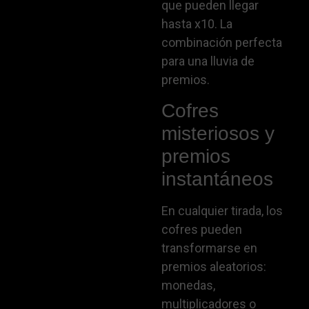
que pueden llegar
hasta x10. La
combinación perfecta
para una lluvia de
premios.
Cofres
misteriosos y
premios
instantáneos
En cualquier tirada, los
cofres pueden
transformarse en
premios aleatorios:
monedas,
multiplicadores o