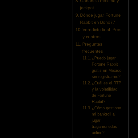
Ganancia máxima y
jackpot
Dónde jugar Fortune
Rabbit en Bono77
Veredicto final: Pros
y contras
Preguntas
frecuentes
¿Puedo jugar
Fortune Rabbit
gratis en México
sin registrarme?
¿Cuál es el RTP
y la volatilidad
de Fortune
Rabbit?
¿Cómo gestiono
mi bankroll al
jugar
tragamonedas
online?