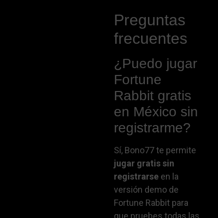
Preguntas
frecuentes
¿Puedo jugar
Fortune
Rabbit gratis
en México sin
registrarme?
Sí, Bono77 te permite
jugar gratis sin
registrarse
en la
versión demo de
Fortune Rabbit para
que pruebes todas las