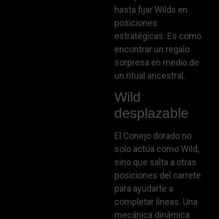
hasta fijar Wilds en
posiciones
estratégicas. Es como
encontrar un regalo
sorpresa en medio de
un ritual ancestral.
Wild
desplazable
El Conejo dorado no
solo actúa como Wild,
sino que salta a otras
posiciones del carrete
para ayudarte a
completar líneas. Una
mecánica dinámica