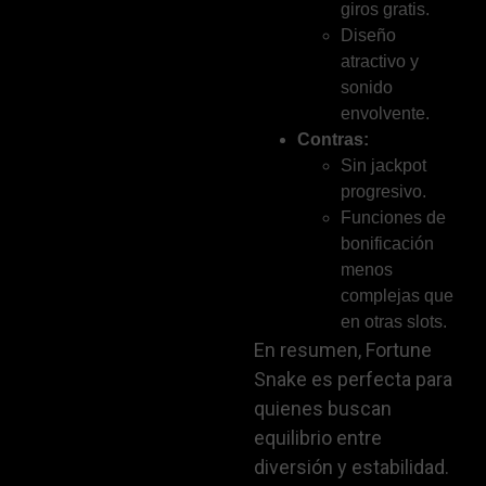
giros gratis.
Diseño
atractivo y
sonido
envolvente.
Contras:
Sin jackpot
progresivo.
Funciones de
bonificación
menos
complejas que
en otras slots.
En resumen, Fortune
Snake es perfecta para
quienes buscan
equilibrio entre
diversión y estabilidad.