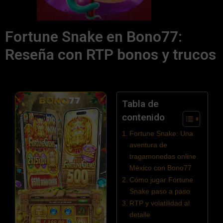
Fortune Snake en Bono77:
Reseña con RTP bonos y trucos
Tabla de
contenido
Fortune Snake: Una
aventura de
tragamonedas online
México con Bono77
Cómo jugar Fortune
Snake paso a paso
RTP y volatilidad al
detalle