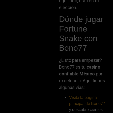
equilibrio, esta es tu
elección.
Dónde jugar
Fortune
Snake con
Bono77
¿Listo para empezar?
Bono77 es tu
casino
confiable México
por
excelencia. Aquí tienes
algunas vías:
Visita la página
principal de Bono77
y descubre cientos