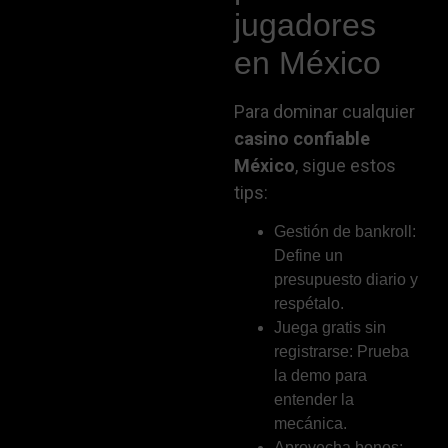
jugadores
en México
Para dominar cualquier
casino confiable
México
, sigue estos
tips:
Gestión de bankroll:
Define un
presupuesto diario y
respétalo.
Juega gratis sin
registrarse: Prueba
la demo para
entender la
mecánica.
Aprovecha bonos: