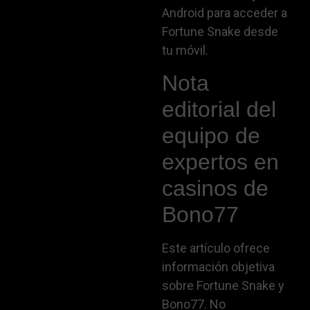
Android para acceder a
Fortune Snake desde
tu móvil.
Nota
editorial del
equipo de
expertos en
casinos de
Bono77
Este artículo ofrece
información objetiva
sobre Fortune Snake y
Bono77. No