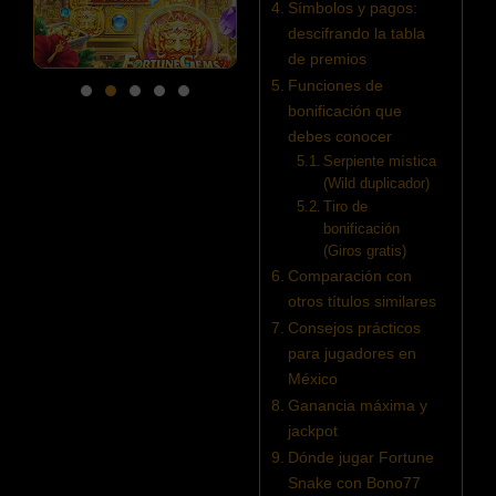
Símbolos y pagos:
descifrando la tabla
de premios
Funciones de
bonificación que
debes conocer
Serpiente mística
(Wild duplicador)
Tiro de
bonificación
(Giros gratis)
Comparación con
otros títulos similares
Consejos prácticos
para jugadores en
México
Ganancia máxima y
jackpot
Dónde jugar Fortune
Snake con Bono77