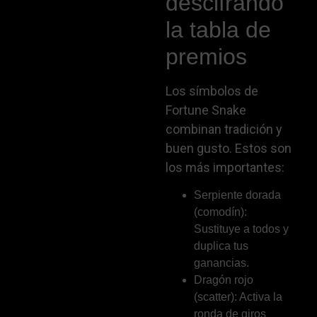
descifrando
la tabla de
premios
Los símbolos de
Fortune Snake
combinan tradición y
buen gusto. Estos son
los más importantes:
Serpiente dorada
(comodín):
Sustituye a todos y
duplica tus
ganancias.
Dragón rojo
(scatter): Activa la
ronda de giros