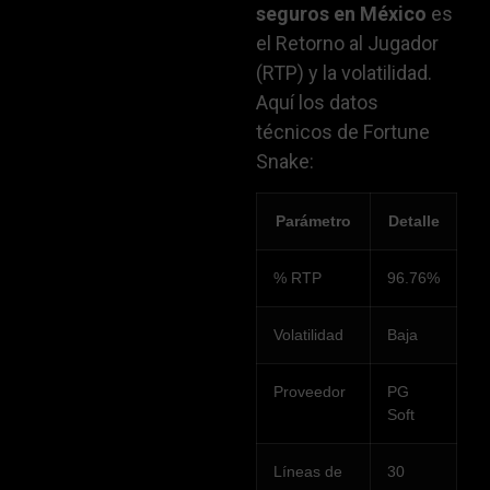
seguros en México
es
el Retorno al Jugador
(RTP) y la volatilidad.
Aquí los datos
técnicos de Fortune
Snake:
Parámetro
Detalle
% RTP
96.76%
Volatilidad
Baja
Proveedor
PG
Soft
Líneas de
30