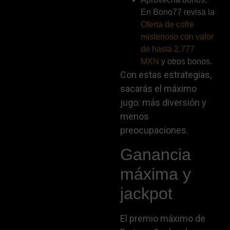
En Bono77 revisa la
Oferta de cofre
misterioso con valor
de hasta 2,777
MXN
y otros bonos.
Con estas estrategias,
sacarás el máximo
jugo: más diversión y
menos
preocupaciones.
Ganancia
máxima y
jackpot
El premio máximo de