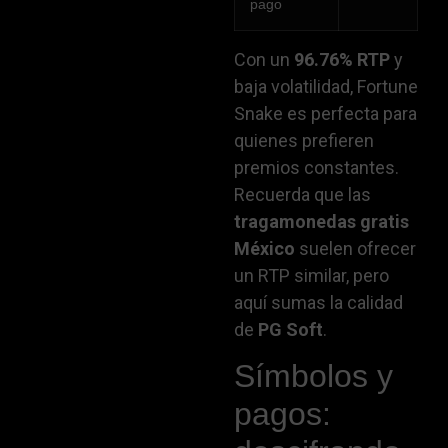
pago
Con un
96.76% RTP
y
baja volatilidad, Fortune
Snake es perfecta para
quienes prefieren
premios constantes.
Recuerda que las
tragamonedas gratis
México
suelen ofrecer
un RTP similar, pero
aquí sumas la calidad
de
PG Soft
.
Símbolos y
pagos: