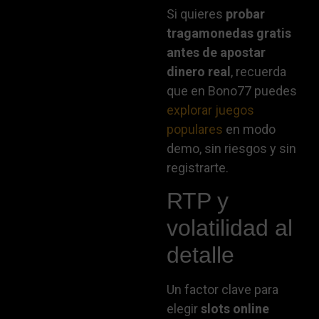
Si quieres
probar
tragamonedas gratis
antes de apostar
dinero real
, recuerda
que en Bono77 puedes
explorar juegos
populares
en modo
demo, sin riesgos y sin
registrarte.
RTP y
volatilidad al
detalle
Un factor clave para
elegir
slots online