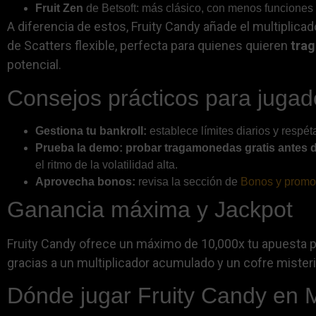
Fruit Zen
de Betsoft: más clásico, con menos funciones
A diferencia de estos, Fruity Candy añade el multiplic
de Scatters flexible, perfecta para quienes quieren
tra
potencial.
Consejos prácticos para juga
Gestiona tu bankroll:
establece límites diarios y respét
Prueba la demo:
probar tragamonedas gratis antes d
el ritmo de la volatilidad alta.
Aprovecha bonos:
revisa la sección de
Bonos y promo
Ganancia máxima y Jackpot
Fruity Candy ofrece un máximo de 10,000x tu apuesta por
gracias a un multiplicador acumulado y un cofre misteri
Dónde jugar Fruity Candy en 