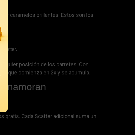
es y caramelos brillantes. Estos son los
a.
Scatter.
res.
alquier posición de los carretes. Con
cador que comienza en 2x y se acumula.
e enamoran
os gratis. Cada Scatter adicional suma un