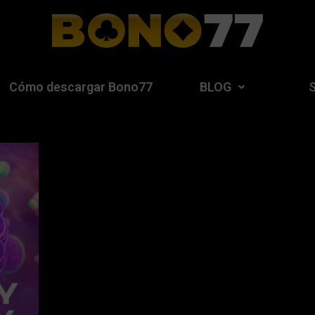
Cómo descargar Bono77
BLOG
S