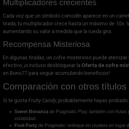
Multiplicadores crecientes
Cada vez que un símbolo comodín aparece en un carre
tirada, tu multiplicador crece hasta un máximo de 10x.
aumentando su valor a medida que la rueda gira.
Recompensa Misteriosa
En algunas tiradas, un cofre misterioso puede aterrizar
efectivo, ¡o incluso desbloquear la
Oferta de cofre mis
en Bono77 para seguir acumulando beneficios!
Comparación con otros títulos 
Si te gusta
Fruity Candy
, probablemente hayas probado:
Sweet Bonanza
de Pragmatic Play: también con frutas 
volatilidad.
Fruit Party
de Pragmatic: enfoque en clusters en lugar d