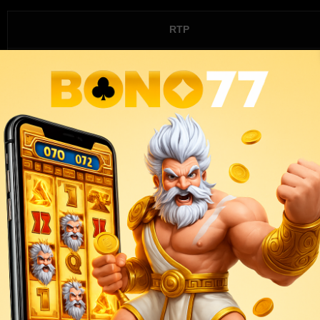
RTP
Volatilidad
Proveedor
Líneas de pago
Con un
RTP del 96.75%
y
alta volatilidad
, Fruity Candy
emociones fuertes. La volatilidad elevada implica que l
cuando lo hacen, pueden ser contundentes.
¿Qué significa esto para ti? Si prefieres
jugar gratis sin
demo. Cuando te sientas cómodo, administra tu
bankro
según tu racha.