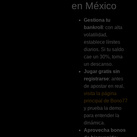
en México
Gestiona tu
bankroll
: con alta
volatilidad,
establece límites
diarios. Si tu saldo
cae un 30%, toma
un descanso.
Jugar gratis sin
registrarse
: antes
de apostar en real,
visita la página
principal de Bono77
y prueba la demo
para entender la
dinámica.
Aprovecha bonos