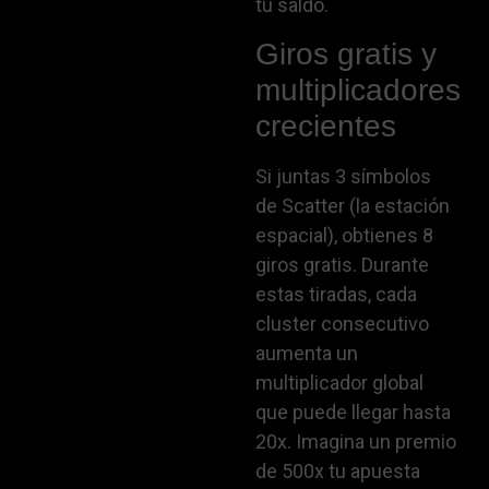
tu saldo.
Giros gratis y
multiplicadores
crecientes
Si juntas 3 símbolos
de Scatter (la estación
espacial), obtienes 8
giros gratis. Durante
estas tiradas, cada
cluster consecutivo
aumenta un
multiplicador global
que puede llegar hasta
20x. Imagina un premio
de 500x tu apuesta