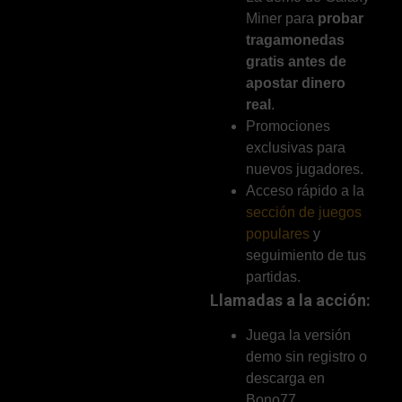
Miner para
probar
tragamonedas
gratis antes de
apostar dinero
real
.
Promociones
exclusivas para
nuevos jugadores.
Acceso rápido a la
sección de juegos
populares
y
seguimiento de tus
partidas.
Llamadas a la acción:
Juega la versión
demo sin registro o
descarga en
Bono77.