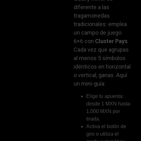
diferente a las
tragamonedas
tradicionales: emplea
un campo de juego
6×6 con
Cluster Pays
.
Cada vez que agrupas
al menos 5 símbolos
idénticos en horizontal
o vertical, ganas. Aquí
un mini-guía:
Elige tu apuesta:
desde 1 MXN hasta
1,000 MXN por
tirada.
Activa el botón de
giro o utiliza el