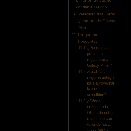
Miner en un casino
confiable México
Veredicto final: pros
y contras de Galaxy
Miner
Preguntas
frecuentes
¿Puedo jugar
gratis sin
registrarse a
Galaxy Miner?
¿Cuál es la
mejor estrategia
para aprovechar
la alta
volatilidad?
¿Dónde
encuentro la
Oferta de cofre
misterioso con
valor de hasta
2,777 MXN?