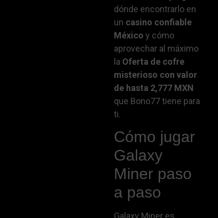
dónde encontrarlo en
un
casino confiable
México
y cómo
aprovechar al máximo
la
Oferta de cofre
misterioso con valor
de hasta 2,777 MXN
que Bono77 tiene para
ti.
Cómo jugar
Galaxy
Miner paso
a paso
Galaxy Miner es