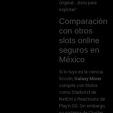
original… ¡listo para
explotar!
Comparación
con otros
slots online
seguros en
México
Si lo tuyo es la ciencia
ficción,
Galaxy Miner
compite con títulos
como Starburst de
NetEnt o Reactoonz de
Play’n GO. Sin embargo,
su sistema de Cluster