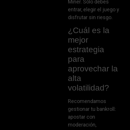
Miner. Sólo debes
entrar, elegir el juego y
disfrutar sin riesgo.
¿Cuál es la
mejor
estrategia
para
aprovechar la
alta
volatilidad?
Recomendamos
gestionar tu bankroll:
apostar con
moderación,