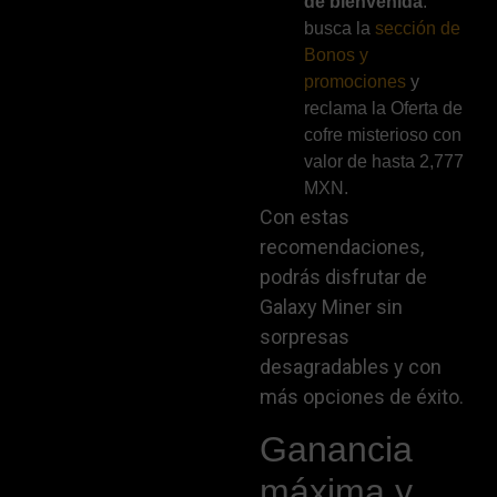
de bienvenida
:
busca la
sección de
Bonos y
promociones
y
reclama la Oferta de
cofre misterioso con
valor de hasta 2,777
MXN.
Con estas
recomendaciones,
podrás disfrutar de
Galaxy Miner sin
sorpresas
desagradables y con
más opciones de éxito.
Ganancia
máxima y