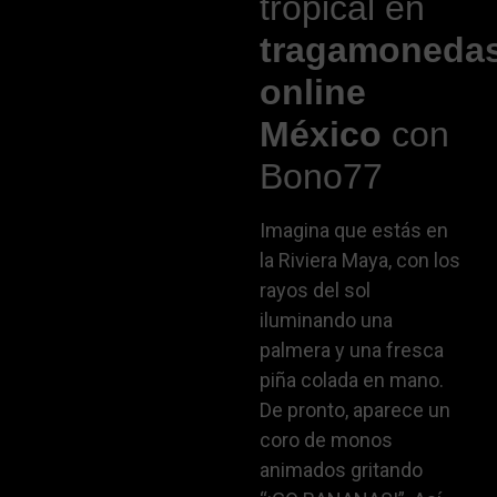
tropical en
tragamoneda
online
México
con
Bono77
Imagina que estás en
la Riviera Maya, con los
rayos del sol
iluminando una
palmera y una fresca
piña colada en mano.
De pronto, aparece un
coro de monos
animados gritando