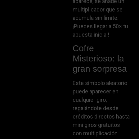
aparece, se añade un
multiplicador que se
acumula sin límite.
¡Puedes llegar a 50× tu
apuesta inicial!
Cofre
Misterioso: la
gran sorpresa
Este símbolo aleatorio
puede aparecer en
cualquier giro,
regalándote desde
créditos directos hasta
mini giros gratuitos
con multiplicación