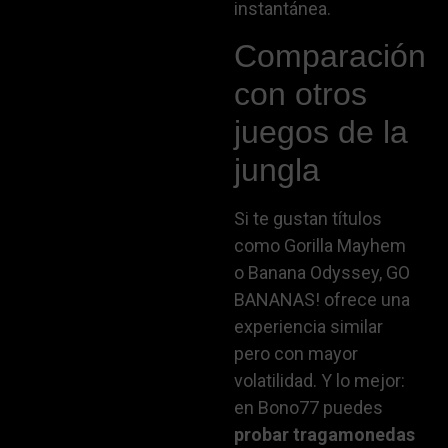
instantánea.
Comparación
con otros
juegos de la
jungla
Si te gustan títulos
como Gorilla Mayhem
o Banana Odyssey, GO
BANANAS! ofrece una
experiencia similar
pero con mayor
volatilidad. Y lo mejor:
en Bono77 puedes
probar tragamonedas