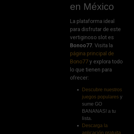
en México
La plataforma ideal
para disfrutar de este
vertiginoso slot es
Bonoo77
. Visita la
página principal de
Bono77
y explora todo
lo que tienen para
ofrecer:
Descubre nuestros
juegos populares
y
sume GO
BANANAS! a tu
lista.
Descarga la
aplicación gratuita