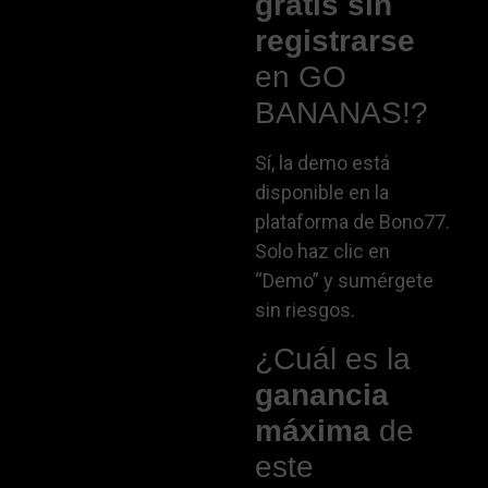
gratis sin
registrarse
en GO
BANANAS!?
Sí, la demo está
disponible en la
plataforma de Bono77.
Solo haz clic en
“Demo” y sumérgete
sin riesgos.
¿Cuál es la
ganancia
máxima
de
este