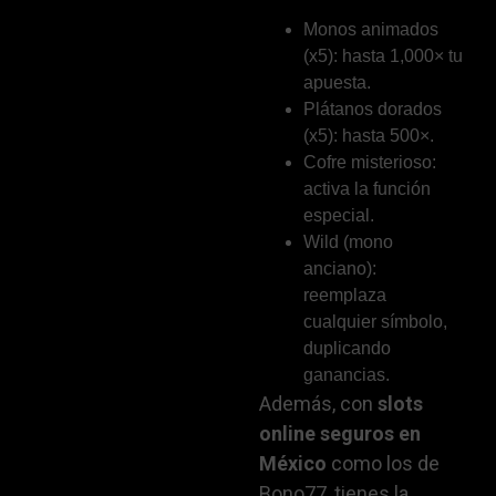
Monos animados
(x5): hasta 1,000× tu
apuesta.
Plátanos dorados
(x5): hasta 500×.
Cofre misterioso:
activa la función
especial.
Wild (mono
anciano):
reemplaza
cualquier símbolo,
duplicando
ganancias.
Además, con
slots
online seguros en
México
como los de
Bono77, tienes la