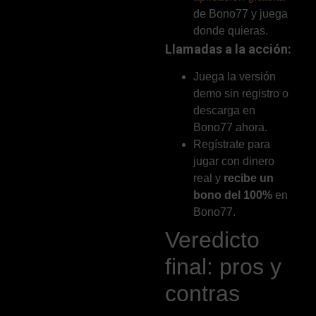
de Bono77 y juega
donde quieras.
Llamadas a la acción:
Juega la versión
demo sin registro o
descarga en
Bono77 ahora.
Regístrate para
jugar con dinero
real y
recibe un
bono del 100%
en
Bono77.
Veredicto
final: pros y
contras