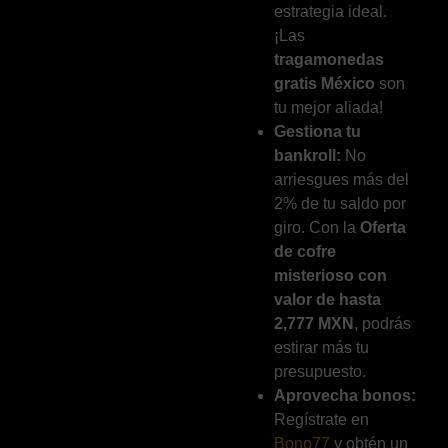
estrategia ideal.
¡Las
tragamonedas
gratis México
son
tu mejor aliada!
Gestiona tu
bankroll:
No
arriesgues más del
2% de tu saldo por
giro. Con la
Oferta
de cofre
misterioso con
valor de hasta
2,777 MXN
, podrás
estirar más tu
presupuesto.
Aprovecha bonos:
Regístrate en
Bono77
y obtén un