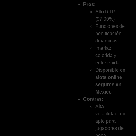
Pros:
Alto RTP
(97.00%)
Funciones de
bonificación
dinámicas
Interfaz
colorida y
entretenida
Disponible en
slots online
seguros en
México
Contras:
Alta
volatilidad: no
apto para
jugadores de
poca