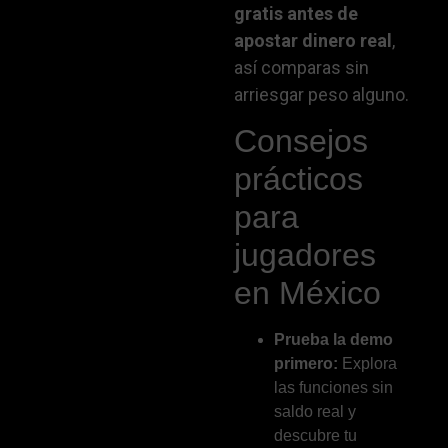
gratis antes de
apostar dinero real
,
así comparas sin
arriesgar peso alguno.
Consejos
prácticos
para
jugadores
en México
Prueba la demo
primero:
Explora
las funciones sin
saldo real y
descubre tu