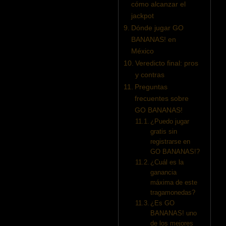
cómo alcanzar el
jackpot
Dónde jugar GO
BANANAS! en
México
Veredicto final: pros
y contras
Preguntas
frecuentes sobre
GO BANANAS!
¿Puedo jugar
gratis sin
registrarse en
GO BANANAS!?
¿Cuál es la
ganancia
máxima de este
tragamonedas?
¿Es GO
BANANAS! uno
de los mejores