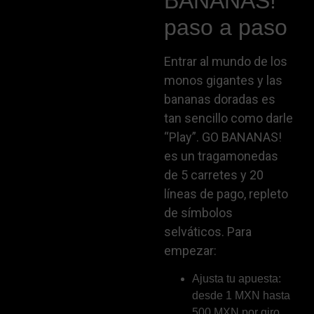
BANANAS!
paso a paso
Entrar al mundo de los
monos gigantes y las
bananas doradas es
tan sencillo como darle
“Play”. GO BANANAS!
es un tragamonedas
de 5 carretes y 20
líneas de pago, repleto
de símbolos
selváticos. Para
empezar:
Ajusta tu apuesta:
desde 1 MXN hasta
500 MXN por giro.