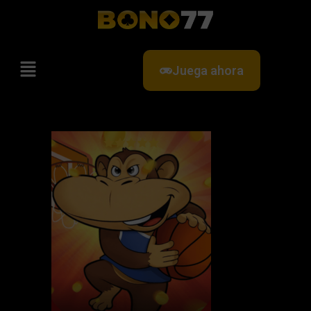
Juega ahora