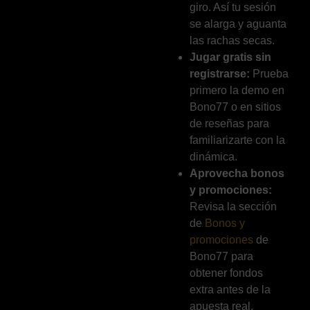
giro. Así tu sesión
se alarga y aguanta
las rachas secas.
Jugar gratis sin
registrarse:
Prueba
primero la demo en
Bono77 o en sitios
de reseñas para
familiarizarte con la
dinámica.
Aprovecha bonos
y promociones:
Revisa la sección
de
Bonos y
promociones
de
Bono77 para
obtener fondos
extra antes de la
apuesta real.