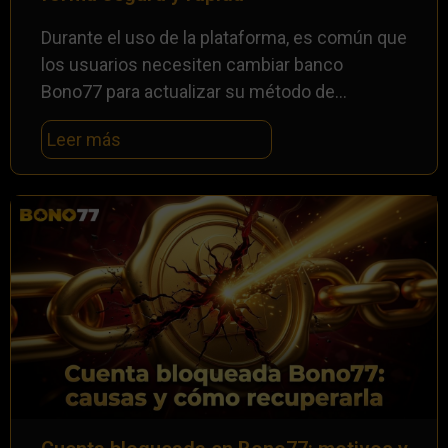
Durante el uso de la plataforma, es común que
los usuarios necesiten cambiar banco
Bono77 para actualizar su método de...
Leer más