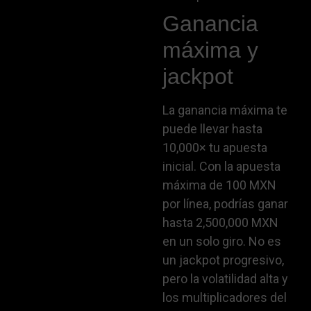
Ganancia
máxima y
jackpot
La ganancia máxima te
puede llevar hasta
10,000× tu apuesta
inicial. Con la apuesta
máxima de 100 MXN
por línea, podrías ganar
hasta 2,500,000 MXN
en un solo giro. No es
un jackpot progresivo,
pero la volatilidad alta y
los multiplicadores del