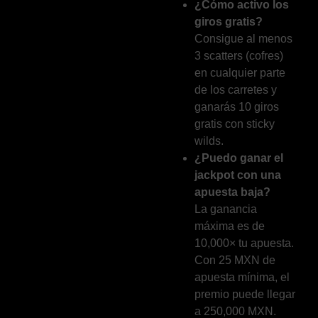
¿Cómo activo los
giros gratis?
Consigue al menos
3 scatters (cofres)
en cualquier parte
de los carretes y
ganarás 10 giros
gratis con sticky
wilds.
¿Puedo ganar el
jackpot con una
apuesta baja?
La ganancia
máxima es de
10,000× tu apuesta.
Con 25 MXN de
apuesta mínima, el
premio puede llegar
a 250,000 MXN.