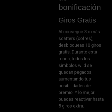
bonificación
Giros Gratis
Al conseguir 3 o más
scatters (cofres),
desbloqueas 10 giros
gratis. Durante esta
ronda, todos los
símbolos wild se
quedan pegados,
aumentando tus
posibilidades de
premio. Y lo mejor:
puedes reactivar hasta
5 giros extra.