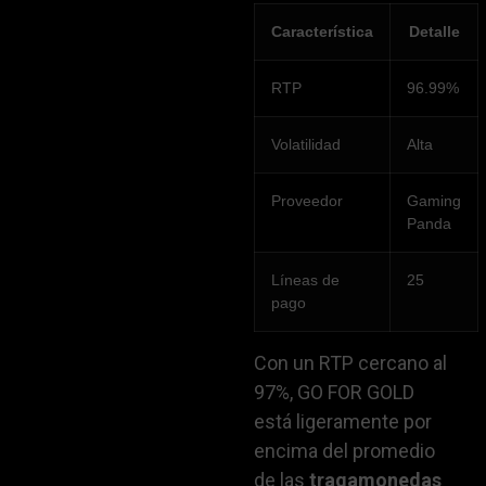
Característica
Detalle
RTP
96.99%
Volatilidad
Alta
Proveedor
Gaming
Panda
Líneas de
25
pago
Con un RTP cercano al
97%, GO FOR GOLD
está ligeramente por
encima del promedio
de las
tragamonedas