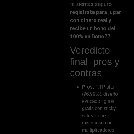
te sientas seguro,
regístrate para jugar
con dinero real y
recibe un bono del
100% en Bono77
.
Veredicto
final: pros y
contras
Pros:
RTP alto
(96.99%), diseño
evocador, giros
gratis con sticky
wilds, cofre
misterioso con
multiplicadores.