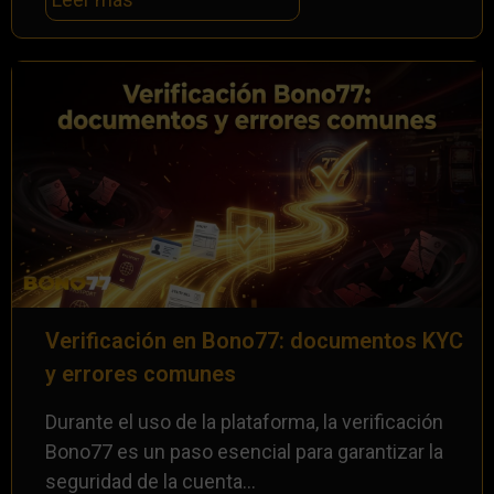
Verificación en Bono77: documentos KYC
y errores comunes
Durante el uso de la plataforma, la verificación
Bono77 es un paso esencial para garantizar la
seguridad de la cuenta...