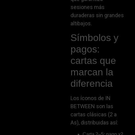
sesiones más
duraderas sin grandes
altibajos.
Símbolos y
pagos:
cartas que
marcan la
diferencia
Los íconos de IN
BETWEEN son las
cartas clásicas (2 a
As), distribuidas así:
Carta 2–5: pago x2