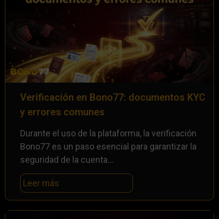
Verificación en Bono77: documentos KYC
y errores comunes
Durante el uso de la plataforma, la verificación
Bono77 es un paso esencial para garantizar la
seguridad de la cuenta...
Leer más