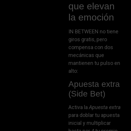
que elevan
la emoción
IN BETWEEN no tiene
giros gratis, pero
compensa con dos
mecánicas que
mantienen tu pulso en
alto:
Apuesta extra
(Side Bet)
Activa la
Apuesta extra
para doblar tu apuesta
inicial y multiplicar
hasta por 4 tu premio