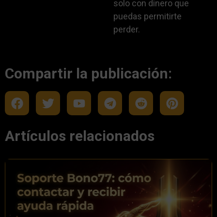
solo con dinero que
puedas permitirte
perder.
Compartir la publicación:
Artículos relacionados