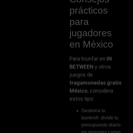
prácticos
para
jugadores
en México
Para triunfar en
IN
BETWEEN
y otros
juegos de
tragamonedas gratis
México
, considera
estos tips:
Gestiona tu
bankroll: divide tu
presupuesto diario
en sesiones cortas