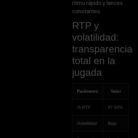
ritmo rápido y lances
constantes.
RTP y
volatilidad:
transparencia
total en la
jugada
Parámetro
Valor
% RTP
97.50%
Volatilidad
Baja