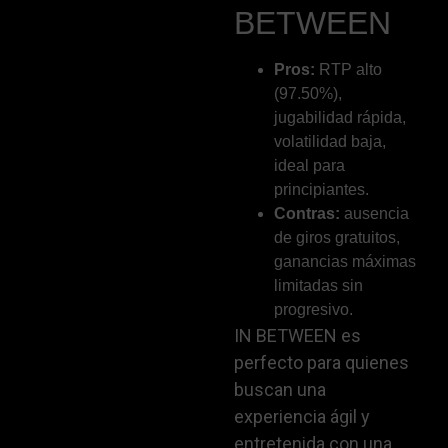
BETWEEN
Pros:
RTP alto
(97.50%),
jugabilidad rápida,
volatilidad baja,
ideal para
principiantes.
Contras:
ausencia
de giros gratuitos,
ganancias máximas
limitadas sin
progresivo.
IN BETWEEN es
perfecto para quienes
buscan una
experiencia ágil y
entretenida con una