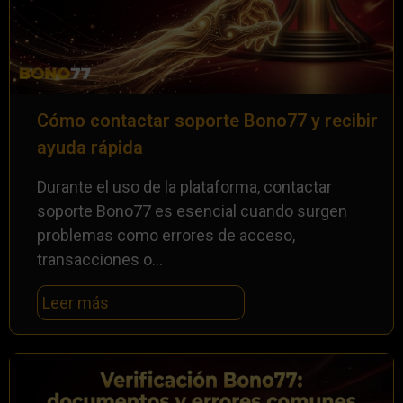
Cómo contactar soporte Bono77 y recibir
ayuda rápida
Durante el uso de la plataforma, contactar
soporte Bono77 es esencial cuando surgen
problemas como errores de acceso,
transacciones o...
Leer más