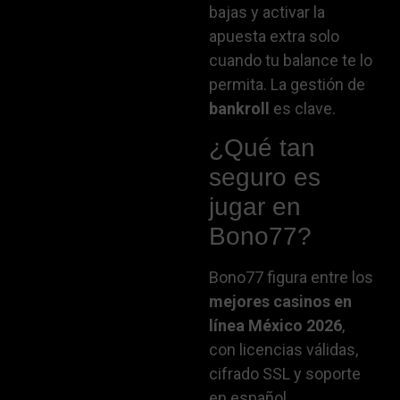
bajas y activar la
apuesta extra solo
cuando tu balance te lo
permita. La gestión de
bankroll
es clave.
¿Qué tan
seguro es
jugar en
Bono77?
Bono77 figura entre los
mejores casinos en
línea México 2026
,
con licencias válidas,
cifrado SSL y soporte
en español.