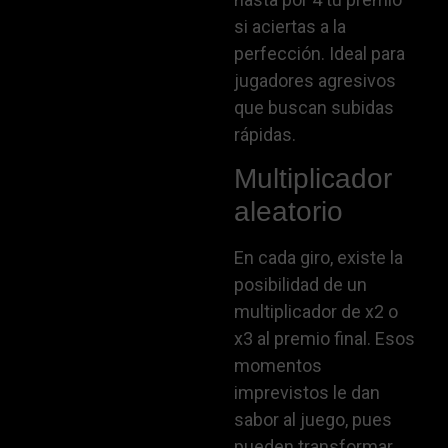
si aciertas a la
perfección. Ideal para
jugadores agresivos
que buscan subidas
rápidas.
Multiplicador
aleatorio
En cada giro, existe la
posibilidad de un
multiplicador de x2 o
x3 al premio final. Esos
momentos
imprevistos le dan
sabor al juego, pues
pueden transformar