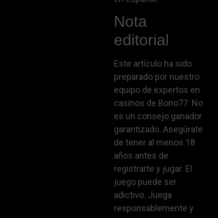
Nota
editorial
Este artículo ha sido
preparado por nuestro
equipo de expertos en
casinos de Bono77. No
es un consejo ganador
garantizado. Asegúrate
de tener al menos 18
años antes de
registrarte y jugar. El
juego puede ser
adictivo. Juega
responsablemente y