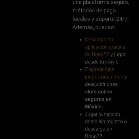
una plataforma segura,
métodos de pago
locales y soporte 24/7.
Además, puedes:
Descargar la
aplicación gratuita
de Bono77
y jugar
desde tu móvil.
Explorar más
juegos populares
y
descubrir otras
slots online
seguros en
México
.
Jugar la versión
demo sin registro o
descarga en
Bono77.