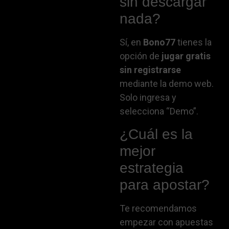
sin descargar
nada?
Sí, en
Bono77
tienes la
opción de
jugar gratis
sin registrarse
mediante la demo web.
Solo ingresa y
selecciona “Demo”.
¿Cuál es la
mejor
estrategia
para apostar?
Te recomendamos
empezar con apuestas