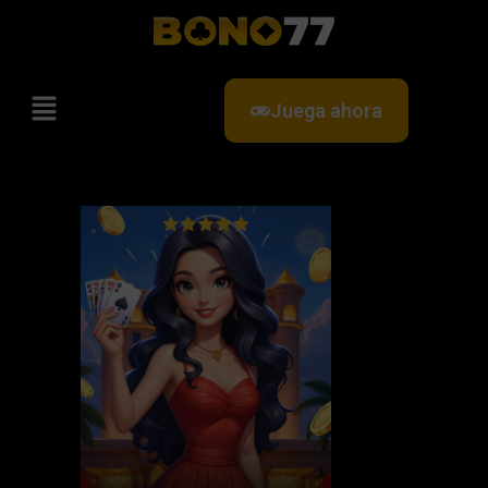
Juega ahora