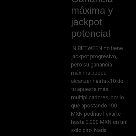
máxima y
jackpot
potencial
IN BETWEEN no tiene
jackpot progresivo,
pero su ganancia
máxima puede
alcanzar hasta x10 de
tu apuesta más
multiplicadores, por lo
que apostando 100
MXN podrías llevarte
hasta 3,000 MXN en un
solo giro. Nada