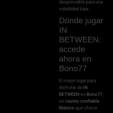
despreciable para una
volatilidad baja.
Dónde jugar
IN
BETWEEN:
accede
ahora en
Bono77
El mejor lugar para
disfrutar de
IN
BETWEEN
es
Bono77
,
un
casino confiable
México
que ofrece