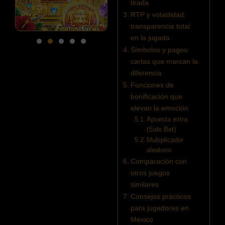
tirada
RTP y volatilidad:
transparencia total
en la jugada
Símbolos y pagos:
cartas que marcan la
diferencia
Funciones de
bonificación que
elevan la emoción
Apuesta extra
(Side Bet)
Multiplicador
aleatorio
Comparación con
otros juegos
similares
Consejos prácticos
para jugadores en
México