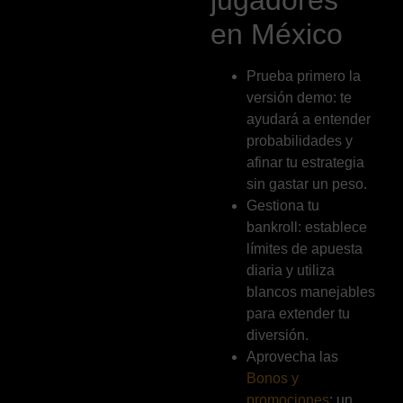
en México
Prueba primero la
versión demo: te
ayudará a entender
probabilidades y
afinar tu estrategia
sin gastar un peso.
Gestiona tu
bankroll: establece
límites de apuesta
diaria y utiliza
blancos manejables
para extender tu
diversión.
Aprovecha las
Bonos y
promociones
: un