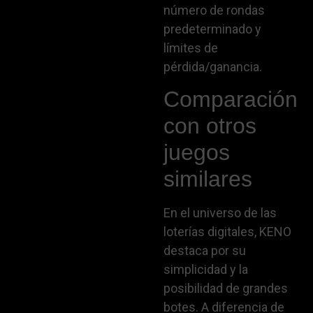
número de rondas
predeterminado y
límites de
pérdida/ganancia.
Comparación
con otros
juegos
similares
En el universo de las
loterías digitales, KENO
destaca por su
simplicidad y la
posibilidad de grandes
botes. A diferencia de