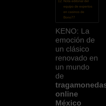
Nota editorial del
equipo de expertos
en casinos de
Bono77
KENO: La
emoción de
un clásico
renovado en
un mundo
de
tragamoneda
online
México