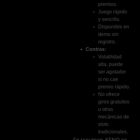
premios.
Juego rápido
y sencillo.
Disponible en
demo sin
registro.
Contras:
Volatilidad
alta, puede
ser agotador
si no cae
premio rápido.
No ofrece
giros gratuitos
u otras
mecánicas de
slots
tradicionales.
En resumen, KENO es