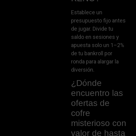
Establece un
presupuesto fijo antes
de jugar. Divide tu
saldo en sesiones y
apuesta solo un 1–2%
de tu bankroll por
ronda para alargar la
diversión.
¿Dónde
encuentro las
ofertas de
cofre
misterioso con
valor de hasta