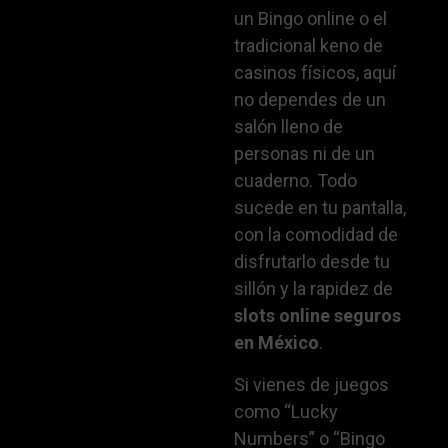
un Bingo online o el
tradicional keno de
casinos físicos, aquí
no dependes de un
salón lleno de
personas ni de un
cuaderno. Todo
sucede en tu pantalla,
con la comodidad de
disfrutarlo desde tu
sillón y la rapidez de
slots online seguros
en México
.
Si vienes de juegos
como “Lucky
Numbers” o “Bingo