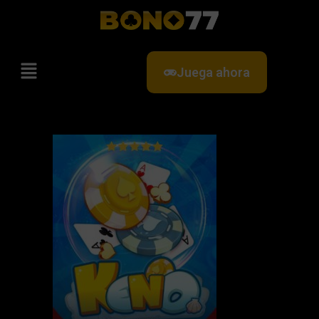
Juega ahora