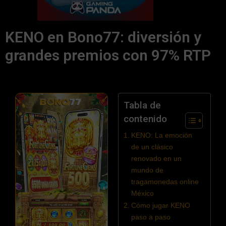
KENO en Bono77: diversión y
grandes premios con 97% RTP
Tabla de
contenido
KENO: La emoción
de un clásico
renovado en un
mundo de
tragamonedas online
México
Cómo jugar KENO
paso a paso