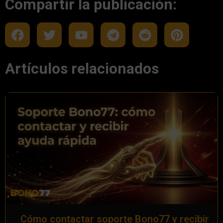
Compartir la publicación:
Artículos relacionados
Cómo contactar soporte Bono77 y recibir