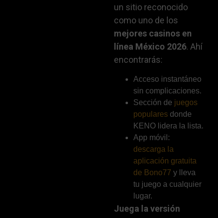
un sitio reconocido
como uno de los
mejores casinos en
línea México 2026
. Ahí
encontrarás:
Acceso instantáneo
sin complicaciones.
Sección de
juegos
populares
donde
KENO lidera la lista.
App móvil:
descarga la
aplicación gratuita
de Bono77
y lleva
tu juego a cualquier
lugar.
Juega la versión