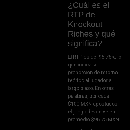
¿Cuál es el
RTP de
Knockout
Riches y qué
significa?
El RTP es del 96.75%, lo
que indica la
proporción de retorno
teórico al jugador a
largo plazo. En otras
palabras, por cada
$100 MXN apostados,
el juego devuelve en
promedio $96.75 MXN.