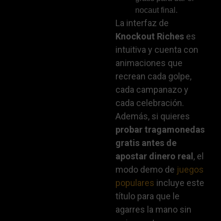
nocaut final.
La interfaz de
Knockout Riches
es
intuitiva y cuenta con
animaciones que
recrean cada golpe,
cada campanazo y
cada celebración.
Además, si quieres
probar tragamonedas
gratis antes de
apostar dinero real
, el
modo demo de
juegos
populares
incluye este
título para que le
agarres la mano sin