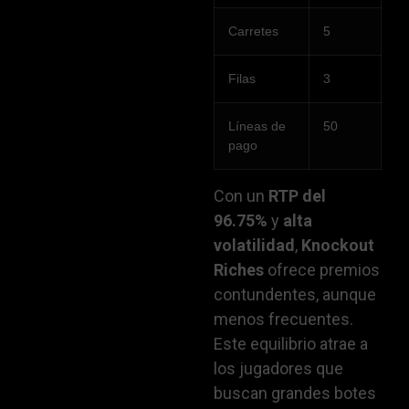
Carretes
5
Filas
3
Líneas de
50
pago
Con un
RTP del
96.75%
y
alta
volatilidad
,
Knockout
Riches
ofrece premios
contundentes, aunque
menos frecuentes.
Este equilibrio atrae a
los jugadores que
buscan grandes botes