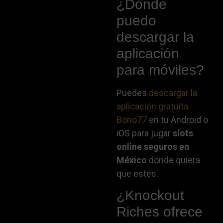
¿Dónde
puedo
descargar la
aplicación
para móviles?
Puedes
descargar la
aplicación gratuita
Bono77
en tu Android o
iOS para jugar
slots
online seguros en
México
donde quiera
que estés.
¿Knockout
Riches ofrece