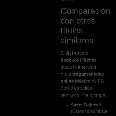
Comparación
con otros
títulos
similares
Si disfrutaste
Knockout Riches
,
quizá te interesen
otras
tragamonedas
online México
de PG
Soft o estudios
similares. Por ejemplo:
Street Fighter II
(Capcom): combate