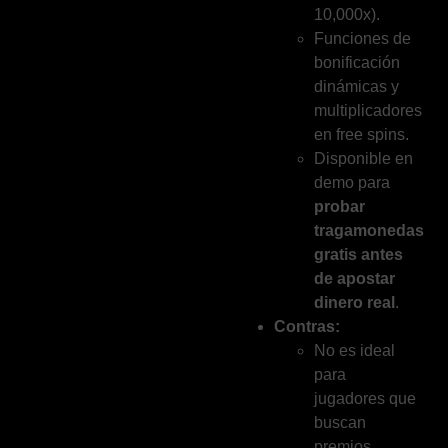
10,000x).
Funciones de
bonificación
dinámicas y
multiplicadores
en free spins.
Disponible en
demo para
probar
tragamonedas
gratis antes
de apostar
dinero real
.
Contras:
No es ideal
para
jugadores que
buscan
premios