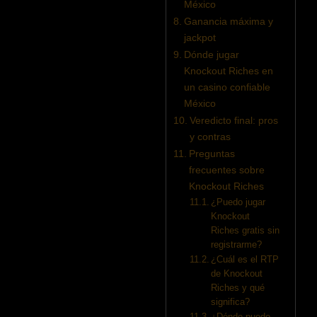
México
Ganancia máxima y
jackpot
Dónde jugar
Knockout Riches en
un casino confiable
México
Veredicto final: pros
y contras
Preguntas
frecuentes sobre
Knockout Riches
¿Puedo jugar
Knockout
Riches gratis sin
registrarme?
¿Cuál es el RTP
de Knockout
Riches y qué
significa?
¿Dónde puedo