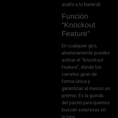
asalto a tu bankroll.
Función
“Knockout
Feature”
En cualquier giro,
aleatoriamente puedes
activar el “Knockout
Feature”, donde los
carretes giran de
forma única y
garantizan al menos un
premio. Es la guinda
del pastel para quienes
buscan sorpresas en
la lona.