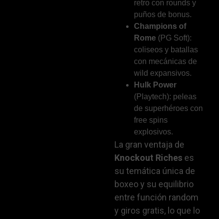
retro con rounds y
puños de bonus.
Champions of
Rome
(PG Soft):
coliseos y batallas
con mecánicas de
wild expansivos.
Hulk Power
(Playtech): peleas
de superhéroes con
free spins
explosivos.
La gran ventaja de
Knockout Riches
es
su temática única de
boxeo y su equilibrio
entre función random
y giros gratis, lo que lo