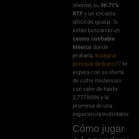
oriental, su
96.71%
RTP
y un encanto
difícil de igualar. Si
estás buscando un
casino confiable
México
donde
probarla,
la página
principal de Bono77
te
espera con su oferta
de cofre misterioso
con valor de hasta
2,777 MXN y la
promesa de una
experiencia inolvidable.
Cómo jugar