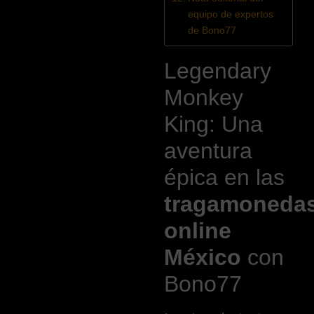
equipo de expertos
de Bono77
Legendary
Monkey
King: Una
aventura
épica en las
tragamoneda
online
México
con
Bono77