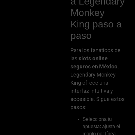
a Legendary
Monkey
King paso a
paso
Para los fanáticos de
las
slots online
seguros en México
,
Legendary Monkey
King ofrece una
interfaz intuitiva y
accesible. Sigue estos
pasos:
Selecciona tu
apuesta: ajusta el
monto por línea