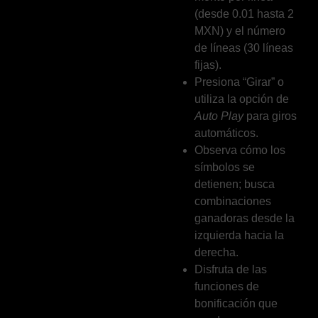
(desde 0.01 hasta 2
MXN) y el número
de líneas (30 líneas
fijas).
Presiona “Girar” o
utiliza la opción de
Auto Play
para giros
automáticos.
Observa cómo los
símbolos se
detienen; busca
combinaciones
ganadoras desde la
izquierda hacia la
derecha.
Disfruta de las
funciones de
bonificación que