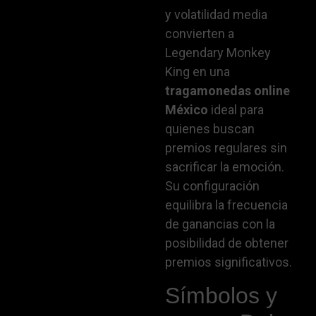
y volatilidad media
convierten a
Legendary Monkey
King en una
tragamonedas online
México
ideal para
quienes buscan
premios regulares sin
sacrificar la emoción.
Su configuración
equilibra la frecuencia
de ganancias con la
posibilidad de obtener
premios significativos.
Símbolos y