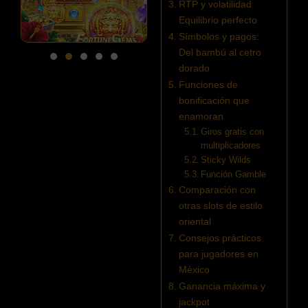
RTP y volatilidad:
Equilibrio perfecto
Símbolos y pagos:
Del bambú al cetro
dorado
Funciones de
bonificación que
enamoran
Giros gratis con
multiplicadores
Sticky Wilds
Función Gamble
Comparación con
otras slots de estilo
oriental
Consejos prácticos
para jugadores en
México
Ganancia máxima y
jackpot