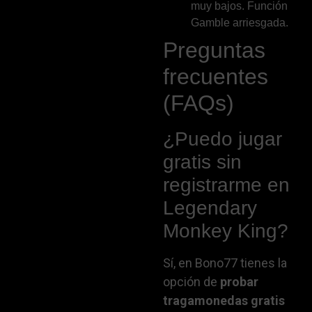
muy bajos. Función
Gamble arriesgada.
Preguntas
frecuentes
(FAQs)
¿Puedo jugar
gratis sin
registrarme en
Legendary
Monkey King?
Sí, en Bono77 tienes la
opción de
probar
tragamonedas gratis