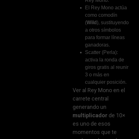
Rey Mono.
El Rey Mono actúa
como comodín
(
Wild
), sustituyendo
a otros símbolos
para formar líneas
ganadoras.
Scatter (Perla):
activa la ronda de
giros gratis al reunir
3 o más en
cualquier posición.
Ver al Rey Mono en el
carrete central
generando un
multiplicador
de 10×
es uno de esos
momentos que te