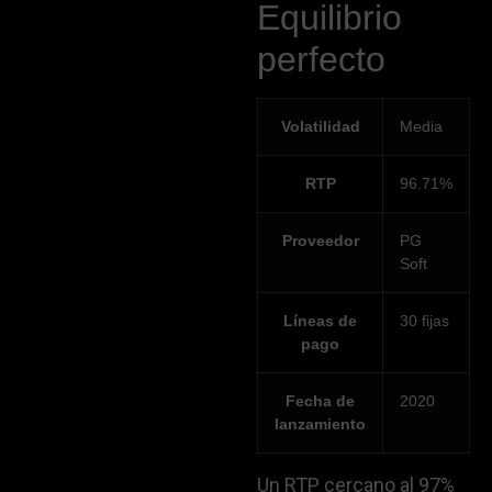
Equilibrio
perfecto
Volatilidad
Media
RTP
96.71%
Proveedor
PG
Soft
Líneas de
30 fijas
pago
Fecha de
2020
lanzamiento
Un RTP cercano al 97%