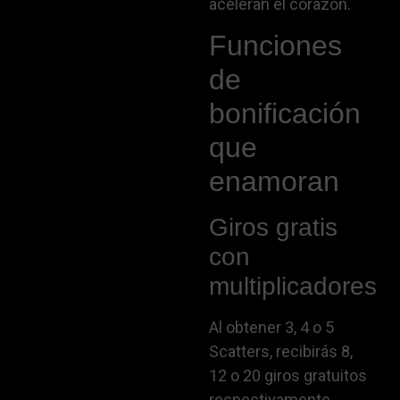
aceleran el corazón.
Funciones
de
bonificación
que
enamoran
Giros gratis
con
multiplicadores
Al obtener 3, 4 o 5
Scatters, recibirás 8,
12 o 20 giros gratuitos
respectivamente.