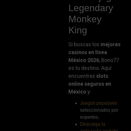
Legendary
Monkey
King
Si buscas los
mejores
casinos en línea
México 2026
, Bono77
es tu destino. Aquí
encuentras
slots
online seguros en
México
y:
Juegos populares
seleccionados por
expertos.
Descarga la