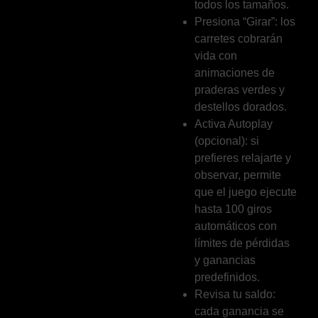
todos los tamaños.
Presiona “Girar”: los
carretes cobrarán
vida con
animaciones de
praderas verdes y
destellos dorados.
Activa Autoplay
(opcional): si
prefieres relajarte y
observar, permite
que el juego ejecute
hasta 100 giros
automáticos con
límites de pérdidas
y ganancias
predefinidos.
Revisa tu saldo:
cada ganancia se