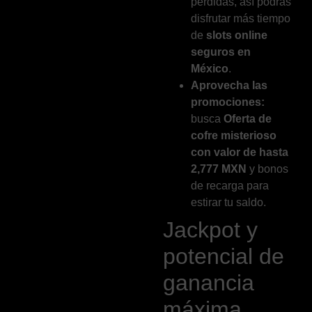
pérdidas, así podrás
disfrutar más tiempo
de
slots online
seguros en
México
.
Aprovecha las
promociones:
busca
Oferta de
cofre misterioso
con valor de hasta
2,777 MXN
y bonos
de recarga para
estirar tu saldo.
Jackpot y
potencial de
ganancia
máxima