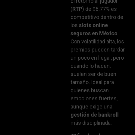
El retorno al jugador
(
RTP
) de 96.77% es
competitivo dentro de
los
slots online
seguros en México
.
Con volatilidad alta, los
premios pueden tardar
un poco en llegar, pero
cuando lo hacen,
suelen ser de buen
tamaño. Ideal para
quienes buscan
emociones fuertes,
aunque exige una
gestión de bankroll
más disciplinada.