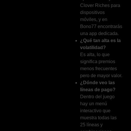
Clover Riches para
dispositivos
móviles, y en
Bono77 encontrarás
una app dedicada.
¿Qué tan alta es la
volatilidad?
Es alta, lo que
significa premios
menos frecuentes
pero de mayor valor.
¿Dónde veo las
líneas de pago?
Dentro del juego
hay un menú
interactivo que
muestra todas las
25 líneas y