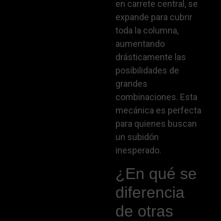
en carrete central, se
expande para cubrir
toda la columna,
aumentando
drásticamente las
posibilidades de
grandes
combinaciones. Esta
mecánica es perfecta
para quienes buscan
un subidón
inesperado.
¿En qué se
diferencia
de otras