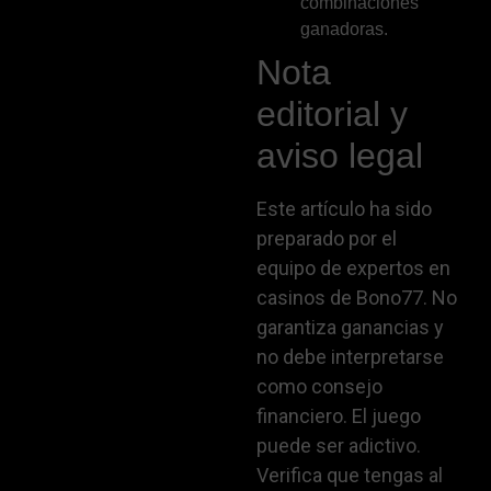
combinaciones
ganadoras.
Nota
editorial y
aviso legal
Este artículo ha sido
preparado por el
equipo de expertos en
casinos de Bono77. No
garantiza ganancias y
no debe interpretarse
como consejo
financiero. El juego
puede ser adictivo.
Verifica que tengas al