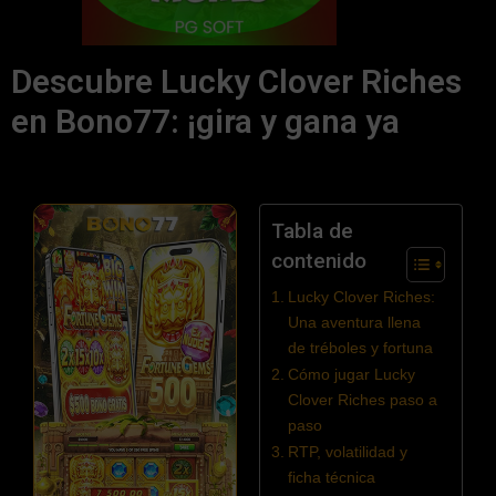
Descubre Lucky Clover Riches
en Bono77: ¡gira y gana ya
Tabla de
contenido
Lucky Clover Riches:
Una aventura llena
de tréboles y fortuna
Cómo jugar Lucky
Clover Riches paso a
paso
RTP, volatilidad y
ficha técnica