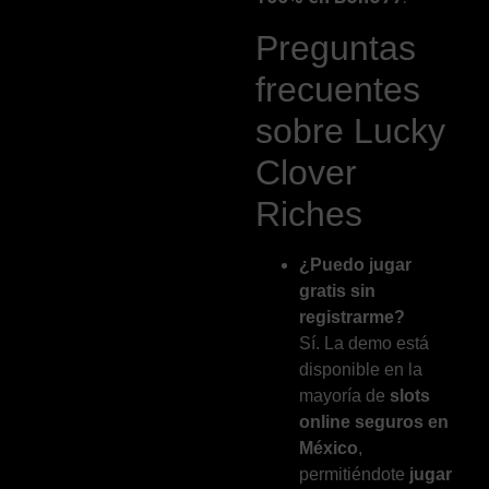
Preguntas
frecuentes
sobre Lucky
Clover
Riches
¿Puedo jugar
gratis sin
registrarme?
Sí. La demo está
disponible en la
mayoría de
slots
online seguros en
México
,
permitiéndote
jugar