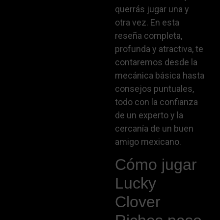
querrás jugar una y
otra vez. En esta
reseña completa,
profunda y atractiva, te
contaremos desde la
mecánica básica hasta
consejos puntuales,
todo con la confianza
de un experto y la
cercanía de un buen
amigo mexicano.
Cómo jugar
Lucky
Clover