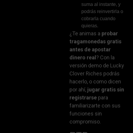
suma al instante, y
podrás reinvertirla o
cobrarla cuando
quieras.
¿Te animas a
probar
tragamonedas gratis
antes de apostar
dinero real
? Con la
versión demo de Lucky
Clover Riches podrás
hacerlo, o como dicen
por ahí,
jugar gratis sin
registrarse
para
familiarizarte con sus
funciones sin
compromiso.