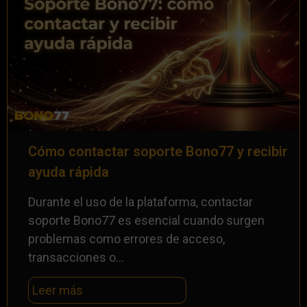
Cómo contactar soporte Bono77 y recibir
ayuda rápida
Durante el uso de la plataforma, contactar
soporte Bono77 es esencial cuando surgen
problemas como errores de acceso,
transacciones o...
Leer más