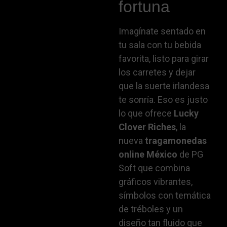
fortuna
Imagínate sentado en
tu sala con tu bebida
favorita, listo para girar
los carretes y dejar
que la suerte irlandesa
te sonría. Eso es justo
lo que ofrece
Lucky
Clover Riches
, la
nueva
tragamonedas
online México
de PG
Soft que combina
gráficos vibrantes,
símbolos con temática
de tréboles y un
diseño tan fluido que