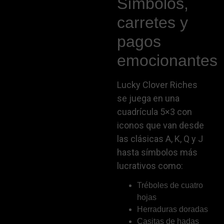
Símbolos,
carretes y
pagos
emocionantes
Lucky Clover Riches
se juega en una
cuadrícula 5×3 con
iconos que van desde
las clásicas A, K, Q y J
hasta símbolos más
lucrativos como:
Tréboles de cuatro
hojas
Herraduras doradas
Casitas de hadas