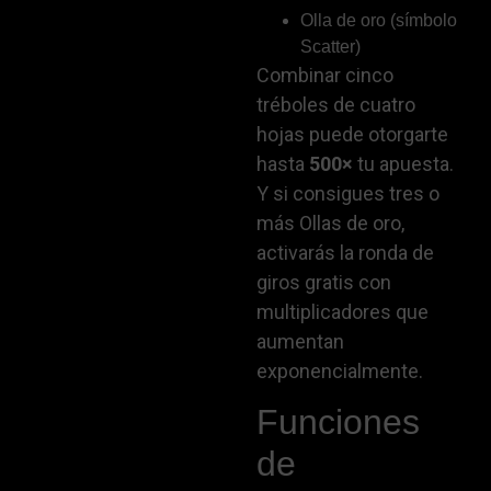
Olla de oro (símbolo
Scatter)
Combinar cinco
tréboles de cuatro
hojas puede otorgarte
hasta
500×
tu apuesta.
Y si consigues tres o
más Ollas de oro,
activarás la ronda de
giros gratis con
multiplicadores que
aumentan
exponencialmente.
Funciones
de