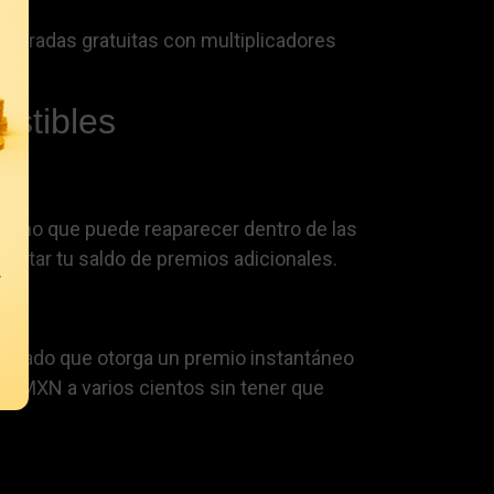
 tiradas gratuitas con multiplicadores
.
istibles
is, sino que puede reaparecer dentro de las
 agotar tu saldo de premios adicionales.
 dorado que otorga un premio instantáneo
 50 MXN a varios cientos sin tener que