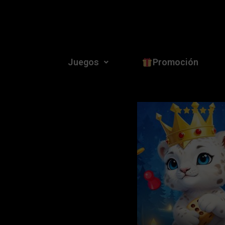
Juegos
Promoción