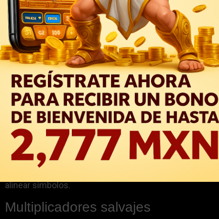
MXN
.
Consigue tres o más cofres dispersos y desbloqueas 10
aleatorios que pueden elevar tus ganancias hasta en 5x
Funciones de bonificación irres
Tiradas gratis con bonificación
El scatter (cofre) no solo te da acceso a los giros grat
tiradas, extendiendo la racha de manera ilimitada hasta
Cofre misterioso
Durante el juego base, al azar puede aparecer un cofre
en efectivo. Imagina la emoción de abrirlo y llevarte de
alinear símbolos.
Multiplicadores salvajes