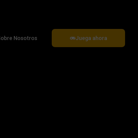
obre Nosotros
Juega ahora