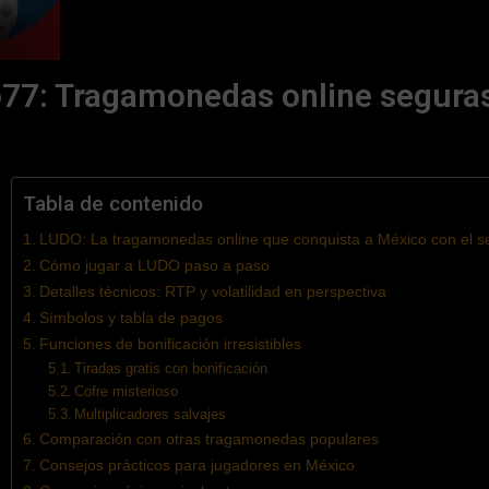
77: Tragamonedas online segura
Tabla de contenido
LUDO: La tragamonedas online que conquista a México con el s
Cómo jugar a LUDO paso a paso
Detalles técnicos: RTP y volatilidad en perspectiva
Símbolos y tabla de pagos
Funciones de bonificación irresistibles
Tiradas gratis con bonificación
Cofre misterioso
Multiplicadores salvajes
Comparación con otras tragamonedas populares
Consejos prácticos para jugadores en México