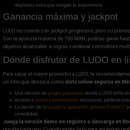
depósitos extra que alargan tu experiencia.
Ganancia máxima y jackpot
LUDO no cuenta con jackpot progresivo, pero su premi
Con la apuesta máxima de 100 MXN, podrías ganar has
objetivo alcanzable si logras combinar comodines multi
Dónde disfrutar de LUDO en l
Para sacar el mayor provecho a LUDO, te recomendamo
un sitio que destaca como
slots online seguros en Mé
Una sección de
juegos populares
donde LUDO brilla entr
Acceso a
bonos y promociones
exclusivas, perfecto para
La opción de
descarga la aplicación gratuita Bonoo77
pa
comodidad.
Juega la versión demo sin registro o descarga en B
resulta cada giro. Cuando estés listo para apuestas rea