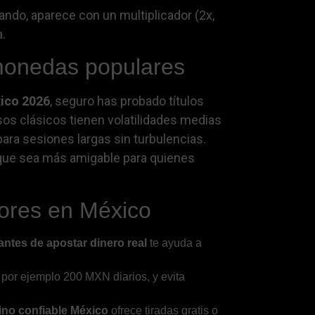
ndo, aparece con un multiplicador (2x,
a.
monedas populares
xico 2026
, seguro has probado títulos
os clásicos tienen volatilidades medias
 para sesiones largas sin turbulencias.
que sea más amigable para quienes
dores en México
ntes de apostar dinero real
te ayuda a
, por ejemplo 200 MXN diarios, y evita
ino confiable México
ofrece tiradas gratis o