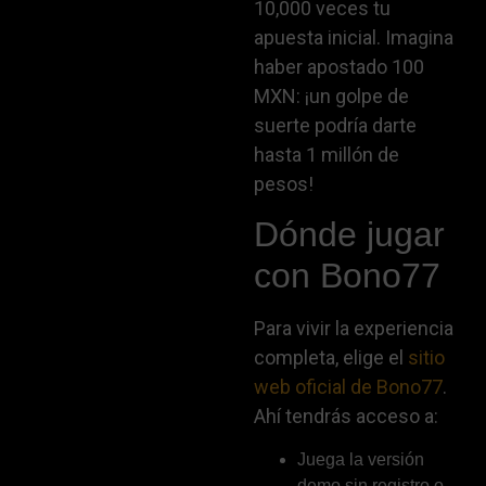
10,000 veces tu
apuesta inicial. Imagina
haber apostado 100
MXN: ¡un golpe de
suerte podría darte
hasta 1 millón de
pesos!
Dónde jugar
con Bono77
Para vivir la experiencia
completa, elige el
sitio
web oficial de Bono77
.
Ahí tendrás acceso a:
Juega la versión
demo sin registro o