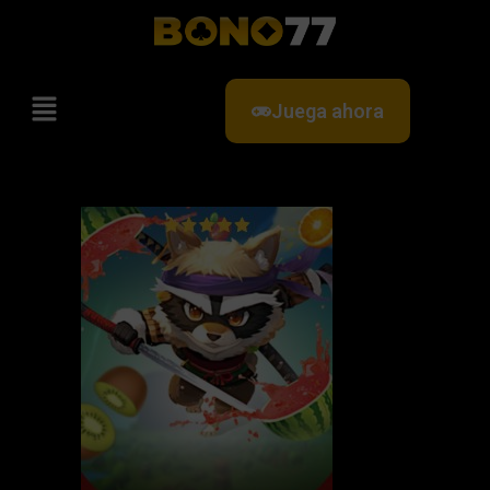
Juega ahora