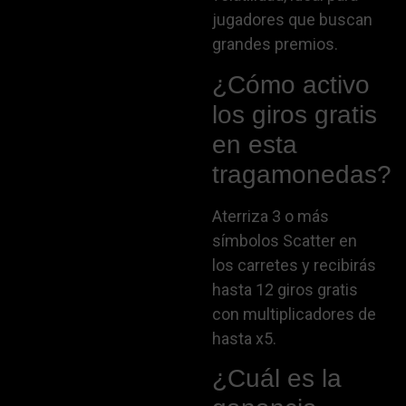
jugadores que buscan
grandes premios.
¿Cómo activo
los giros gratis
en esta
tragamonedas?
Aterriza 3 o más
símbolos Scatter en
los carretes y recibirás
hasta 12 giros gratis
con multiplicadores de
hasta x5.
¿Cuál es la