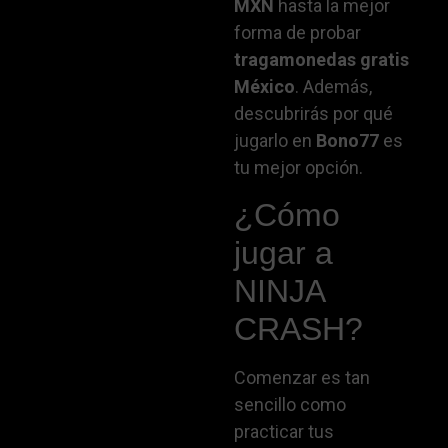
MXN
hasta la mejor
forma de probar
tragamonedas gratis
México
. Además,
descubrirás por qué
jugarlo en
Bono77
es
tu mejor opción.
¿Cómo
jugar a
NINJA
CRASH?
Comenzar es tan
sencillo como
practicar tus