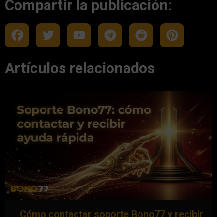
Compartir la publicación:
Artículos relacionados
Cómo contactar soporte Bono77 y recibir