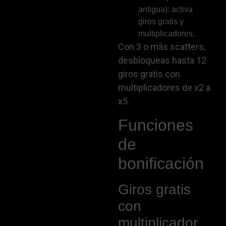
antigua): activa
giros gratis y
multiplicadores.
Con 3 o más scatters,
desbloqueas hasta 12
giros gratis con
multiplicadores de x2 a
x5.
Funciones
de
bonificación
Giros gratis
con
multiplicador