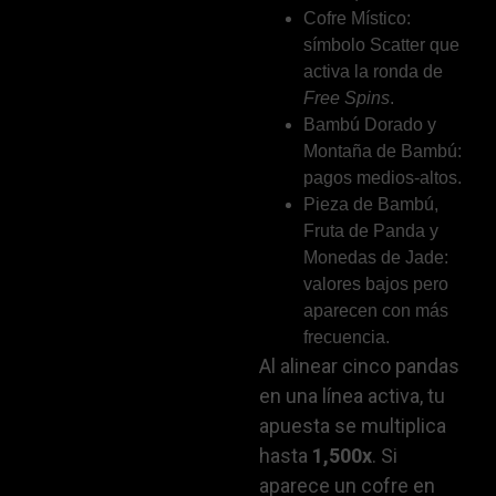
Cofre Místico:
símbolo Scatter que
activa la ronda de
Free Spins
.
Bambú Dorado y
Montaña de Bambú:
pagos medios-altos.
Pieza de Bambú,
Fruta de Panda y
Monedas de Jade:
valores bajos pero
aparecen con más
frecuencia.
Al alinear cinco pandas
en una línea activa, tu
apuesta se multiplica
hasta
1,500x
. Si
aparece un cofre en