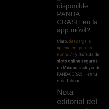
disponible
PANDA
CRASH en la
app móvil?
Claro,
descarga la
aplicación gratuita
Bonoo77
y disfruta de
slots online seguros
en México
, incluyendo
PANDA CRASH, en tu
smartphone.
Nota
editorial del