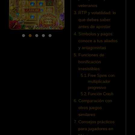
veteranos
RTP y volatilidad: lo
que debes saber
antes de apostar
Símbolos y pagos:
conoce a tus aliados
y antagonistas
Funciones de
bonificación
irresistibles
Free Spins con
multiplicador
progresivo
Función Crash
Comparación con
otros juegos
similares
Consejos prácticos
para jugadores en