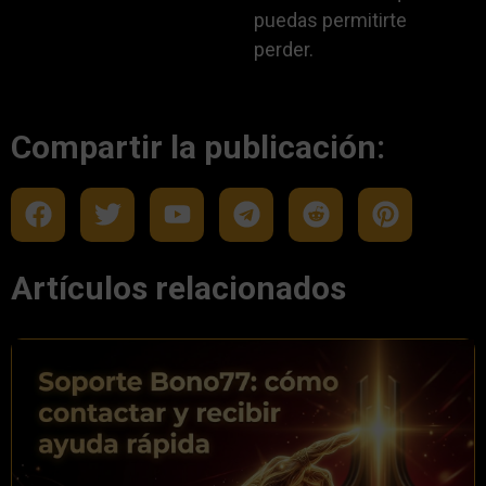
puedas permitirte
perder.
Compartir la publicación:
Artículos relacionados