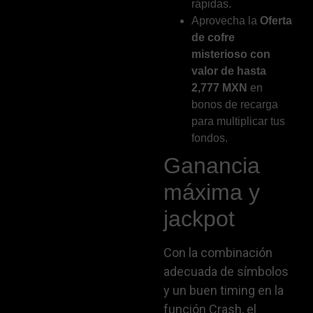
rápidas.
Aprovecha la
Oferta
de cofre
misterioso con
valor de hasta
2,777 MXN
en
bonos de recarga
para multiplicar tus
fondos.
Ganancia
máxima y
jackpot
Con la combinación
adecuada de símbolos
y un buen timing en la
función Crash, el