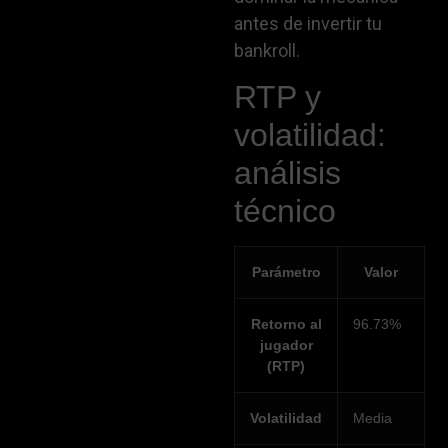
antes de invertir tu
bankroll.
RTP y
volatilidad:
análisis
técnico
Parámetro
Valor
Retorno al
96.73%
jugador
(RTP)
Volatilidad
Media