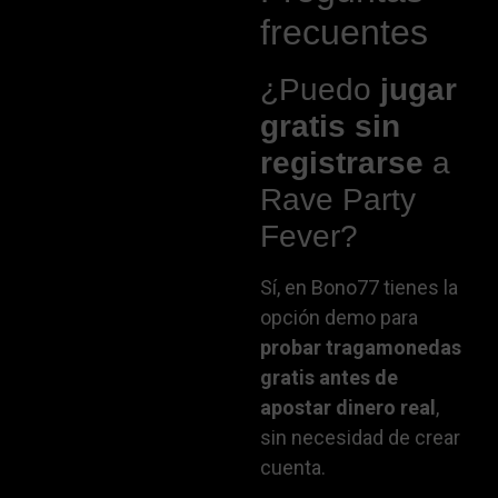
frecuentes
¿Puedo
jugar
gratis sin
registrarse
a
Rave Party
Fever?
Sí, en Bono77 tienes la
opción demo para
probar tragamonedas
gratis antes de
apostar dinero real
,
sin necesidad de crear
cuenta.