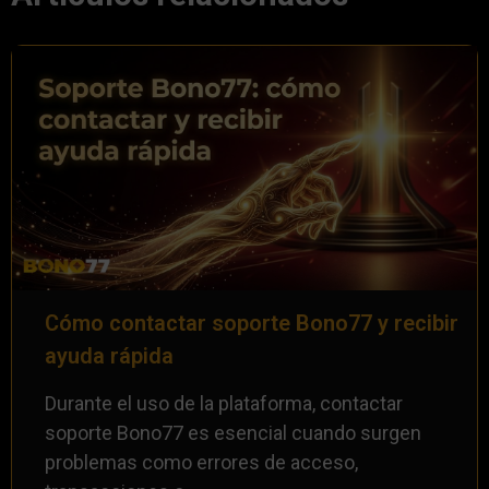
Cómo contactar soporte Bono77 y recibir
ayuda rápida
Durante el uso de la plataforma, contactar
soporte Bono77 es esencial cuando surgen
problemas como errores de acceso,