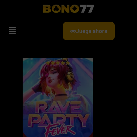
Juega ahora