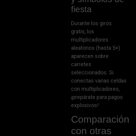
fiesta
Durante los giros
gratis, los
multiplicadores
aleatorios (hasta 5×)
aparecen sobre
carretes
seleccionados. Si
conectas varias celdas
con multiplicadores,
¡prepárate para pagos
explosivos!
Comparación
con otras