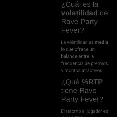
¿Cuál es la
volatilidad
de
Rave Party
Fever?
La volatilidad es
media
,
lo que ofrece un
balance entre la
frecuencia de premios
y montos atractivos.
¿Qué
%RTP
tiene Rave
Party Fever?
El retorno al jugador es