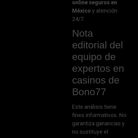
online seguros en
México
y atención
24/7.
Nota
editorial del
equipo de
expertos en
casinos de
Bono77
Este análisis tiene
fines informativos. No
garantiza ganancias y
no sustituye el