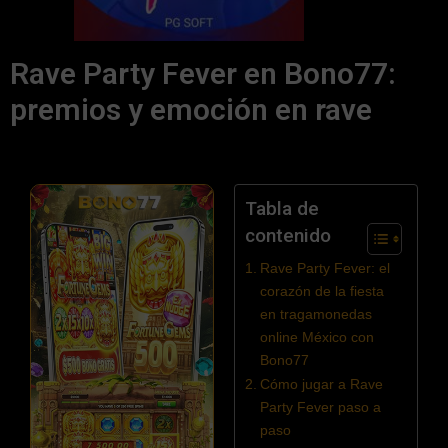
Rave Party Fever en Bono77:
premios y emoción en rave
Tabla de
contenido
Rave Party Fever: el
corazón de la fiesta
en tragamonedas
online México con
Bono77
Cómo jugar a Rave
Party Fever paso a
paso