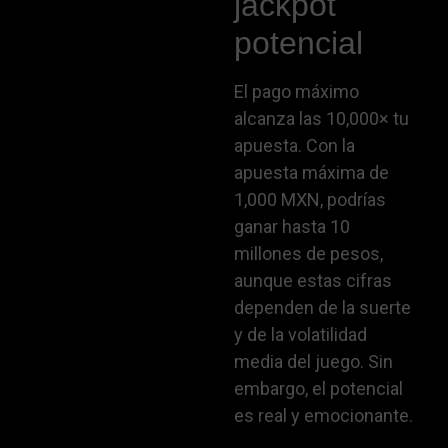
jackpot
potencial
El pago máximo
alcanza las 10,000× tu
apuesta. Con la
apuesta máxima de
1,000 MXN, podrías
ganar hasta 10
millones de pesos,
aunque estas cifras
dependen de la suerte
y de la volatilidad
media del juego. Sin
embargo, el potencial
es real y emocionante.