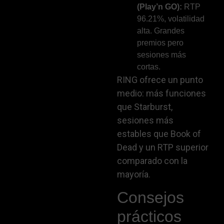
(Play’n GO):
RTP
96.21%, volatilidad
alta. Grandes
premios pero
sesiones más
cortas.
RING ofrece un punto
medio: más funciones
que Starburst,
sesiones más
estables que Book of
Dead y un RTP superior
comparado con la
mayoría.
Consejos
prácticos