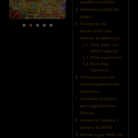
equilibrio perfecto
Símbolos y tabla de
pagos
Funciones de
bonificación que
marcan la diferencia
Giros gratis con
anillos mágicos
Wilds expansivos
Bono Ring
misterioso
Comparación con
otras tragamonedas
populares
Consejos prácticos
para jugadores en
México
Ganancia máxima y
jackpot de RING
Dónde jugar RING en