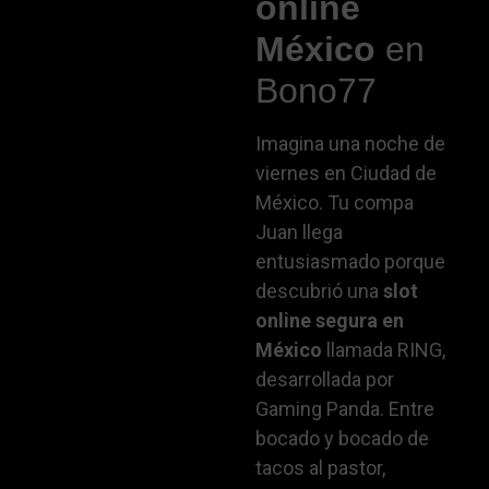
online
México
en
Bono77
Imagina una noche de
viernes en Ciudad de
México. Tu compa
Juan llega
entusiasmado porque
descubrió una
slot
online segura en
México
llamada RING,
desarrollada por
Gaming Panda. Entre
bocado y bocado de
tacos al pastor,