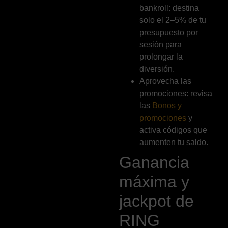
bankroll: destina
solo el 2–5% de tu
presupuesto por
sesión para
prolongar la
diversión.
Aprovecha las
promociones: revisa
las
Bonos y
promociones
y
activa códigos que
aumenten tu saldo.
Ganancia
máxima y
jackpot de
RING