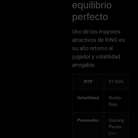
equilibrio
perfecto
Uno de los mayores
atractivos de RING es
su alto retorno al
jugador y volatilidad
amigable:
RTP
97.00%
Volatilidad
Media-
Baja
Proveedor
Gaming
Panda
(
ver