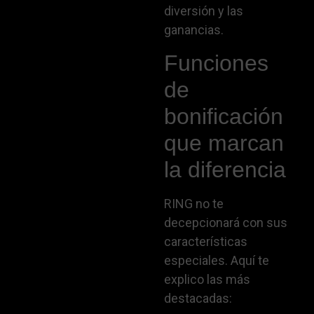
diversión y las
ganancias.
Funciones
de
bonificación
que marcan
la diferencia
RING no te
decepcionará con sus
características
especiales. Aquí te
explico las más
destacadas: