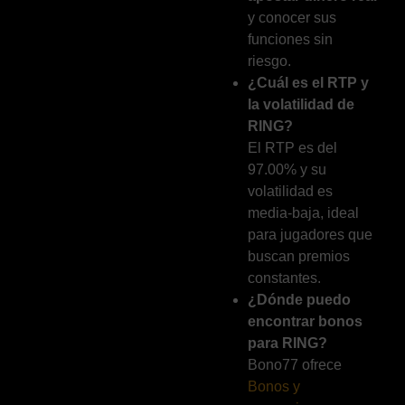
y conocer sus
funciones sin
riesgo.
¿Cuál es el RTP y
la volatilidad de
RING?
El RTP es del
97.00% y su
volatilidad es
media-baja, ideal
para jugadores que
buscan premios
constantes.
¿Dónde puedo
encontrar bonos
para RING?
Bono77 ofrece
Bonos y