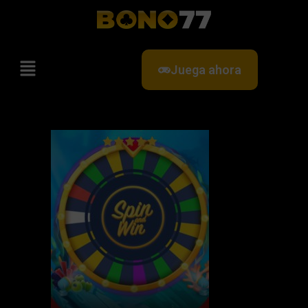
Juega ahora