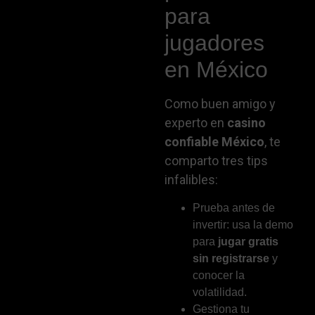
para
jugadores
en México
Como buen amigo y
experto en
casino
confiable México
, te
comparto tres tips
infalibles:
Prueba antes de
invertir: usa la demo
para
jugar gratis
sin registrarse
y
conocer la
volatilidad.
Gestiona tu