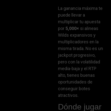
La ganancia máxima te
puede llevar a
multiplicar tu apuesta
por
5,000×
si alineas
Wilds expansivos y
multiplicadores en la
misma tirada. No es un
jackpot progresivo,
pero con la volatilidad
media-baja y el RTP
alto, tienes buenas
oportunidades de
conseguir botes
atractivos.
Dónde jugar