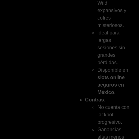
Wild
expansivos y
cofres
misteriosos.
Ideal para
largas
sesiones sin
grandes
pérdidas.
Disponible en
slots online
seguros en
México
.
Contras:
No cuenta con
jackpot
progresivo.
Ganancias
altas menos