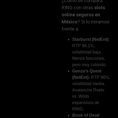
¿Cómo se compara
RING con otras
slots
online seguros en
México
? Si lo miramos
frente a:
Starburst (NetEnt):
RTP 96.1%,
volatilidad baja.
Menos funciones,
pero muy colorido.
Gonzo’s Quest
(NetEnt):
RTP 96%,
volatilidad media.
Avalanche Reels
vs. Wilds
expansivos de
RING.
Book of Dead