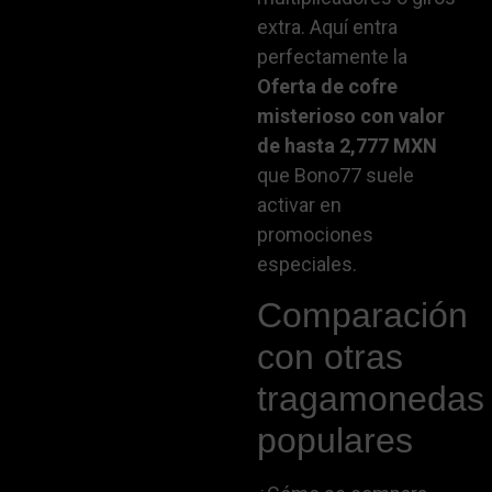
extra. Aquí entra
perfectamente la
Oferta de cofre
misterioso con valor
de hasta 2,777 MXN
que Bono77 suele
activar en
promociones
especiales.
Comparación
con otras
tragamonedas
populares