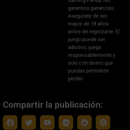
Gaming Panda. No
garantiza ganancias.
Asegúrate de ser
mayor de 18 años
antes de registrarte. El
juego puede ser
adictivo; juega
responsablemente y
solo con dinero que
puedas permitirte
perder.
Compartir la publicación: