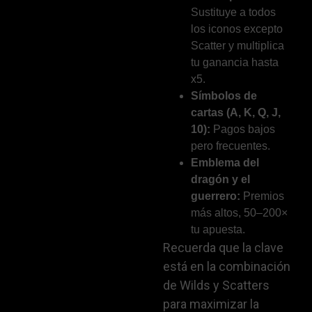
Sustituye a todos
los iconos excepto
Scatter y multiplica
tu ganancia hasta
x5.
Símbolos de
cartas (A, K, Q, J,
10):
Pagos bajos
pero frecuentes.
Emblema del
dragón y el
guerrero:
Premios
más altos, 50–200×
tu apuesta.
Recuerda que la clave
está en la combinación
de Wilds y Scatters
para maximizar la