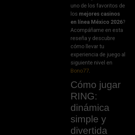
uno de los favoritos de
los
mejores casinos
en línea México 2026
?
Acompáñame en esta
reseña y descubre
cómo llevar tu
experiencia de juego al
siguiente nivel en
Bono77
.
Cómo jugar
RING:
dinámica
simple y
divertida