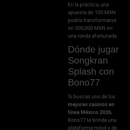
En la práctica, una
apuesta de 100 MXN
podría transformarse
en 500,000 MXN en
una ronda afortunada.
Dónde jugar
Songkran
Splash con
Bono77
Si buscas uno de los
mejores casinos en
línea México 2026
,
Bono77 te brinda una
plataforma móvil y de