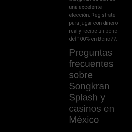
una excelente
elección. Regístrate
para jugar con dinero
real y recibe un bono
del 100% en Bono77.
Preguntas
frecuentes
sobre
Songkran
Splash y
casinos en
México