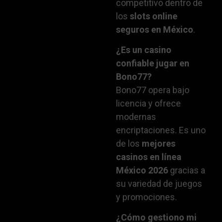
competitivo dentro de
los
slots online
seguros en México
.
¿Es un casino
confiable jugar en
Bono77?
Bono77 opera bajo
licencia y ofrece
modernas
encriptaciones. Es uno
de los
mejores
casinos en línea
México 2026
gracias a
su variedad de juegos
y promociones.
¿Cómo gestiono mi