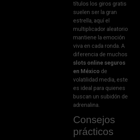
títulos los giros gratis
suelen ser la gran
estrella, aquí el
multiplicador aleatorio
mantiene la emoción
viva en cada ronda. A
diferencia de muchos
slots online seguros
en México
de
volatilidad media, este
es ideal para quienes
buscan un subidón de
adrenalina.
Consejos
prácticos