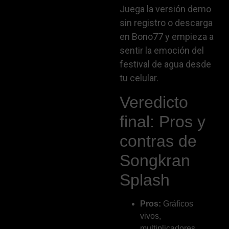
Juega la versión demo
sin registro o descarga
en Bono77 y empieza a
sentir la emoción del
festival de agua desde
tu celular.
Veredicto
final: Pros y
contras de
Songkran
Splash
Pros:
Gráficos
vivos,
multiplicadores