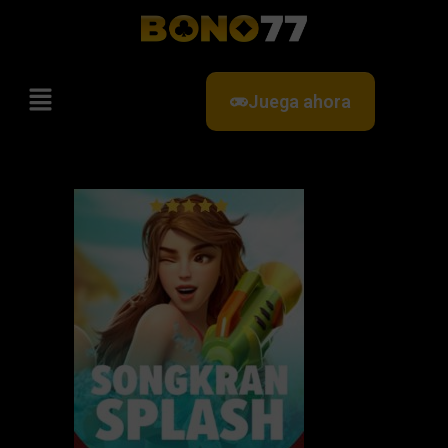
Juega ahora