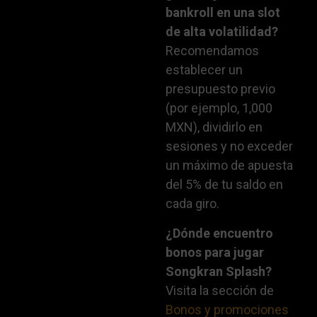
bankroll en una slot
de alta volatilidad?
Recomendamos
establecer un
presupuesto previo
(por ejemplo, 1,000
MXN), dividirlo en
sesiones y no exceder
un máximo de apuesta
del 5% de tu saldo en
cada giro.
¿Dónde encuentro
bonos para jugar
Songkran Splash?
Visita la sección de
Bonos y promociones