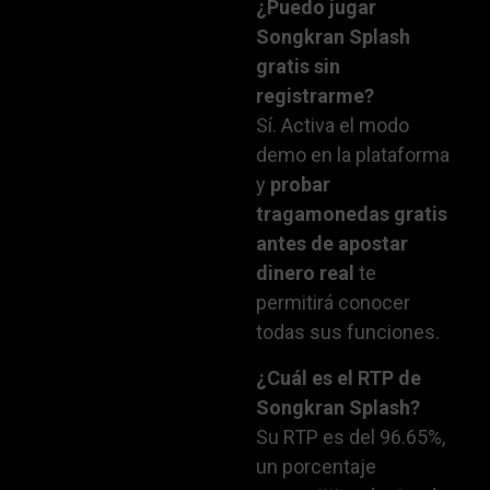
¿Puedo jugar
Songkran Splash
gratis sin
registrarme?
Sí. Activa el modo
demo en la plataforma
y
probar
tragamonedas gratis
antes de apostar
dinero real
te
permitirá conocer
todas sus funciones.
¿Cuál es el RTP de
Songkran Splash?
Su RTP es del 96.65%,
un porcentaje