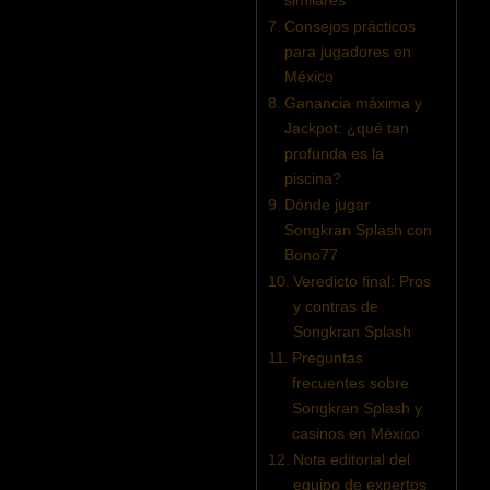
similares
Consejos prácticos
para jugadores en
México
Ganancia máxima y
Jackpot: ¿qué tan
profunda es la
piscina?
Dónde jugar
Songkran Splash con
Bono77
Veredicto final: Pros
y contras de
Songkran Splash
Preguntas
frecuentes sobre
Songkran Splash y
casinos en México
Nota editorial del
equipo de expertos