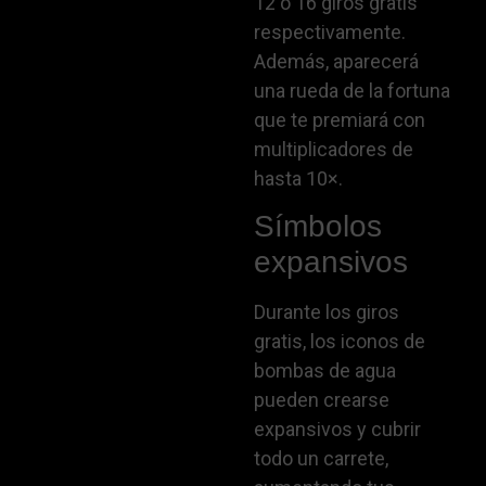
12 o 16 giros gratis
respectivamente.
Además, aparecerá
una rueda de la fortuna
que te premiará con
multiplicadores de
hasta 10×.
Símbolos
expansivos
Durante los giros
gratis, los iconos de
bombas de agua
pueden crearse
expansivos y cubrir
todo un carrete,