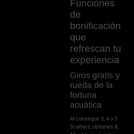
Funciones
de
bonificación
que
refrescan tu
experiencia
Giros gratis y
rueda de la
fortuna
acuática
Al conseguir 3, 4 o 5
Scatters, obtienes 8,