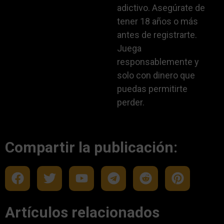
adictivo. Asegúrate de
tener 18 años o más
antes de registrarte.
Juega
responsablemente y
solo con dinero que
puedas permitirte
perder.
Compartir la publicación:
Artículos relacionados