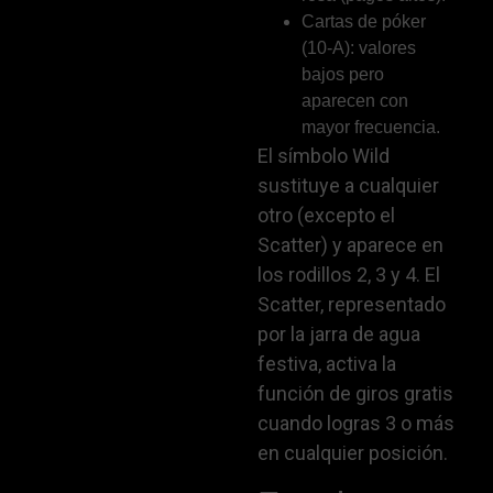
Cartas de póker
(10-A): valores
bajos pero
aparecen con
mayor frecuencia.
El símbolo Wild
sustituye a cualquier
otro (excepto el
Scatter) y aparece en
los rodillos 2, 3 y 4. El
Scatter, representado
por la jarra de agua
festiva, activa la
función de giros gratis
cuando logras 3 o más
en cualquier posición.