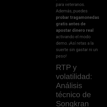
para veteranos.
Además, puedes
probar tragamonedas
gratis antes de
apostar dinero real
activando el modo
demo. ¡Así retas a la
suerte sin gastar ni un
peso!
RTP y
volatilidad:
Análisis
técnico de
Songkran