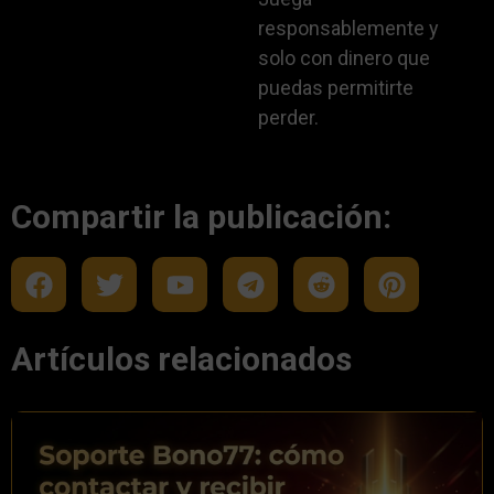
responsablemente y
solo con dinero que
puedas permitirte
perder.
Compartir la publicación:
Artículos relacionados