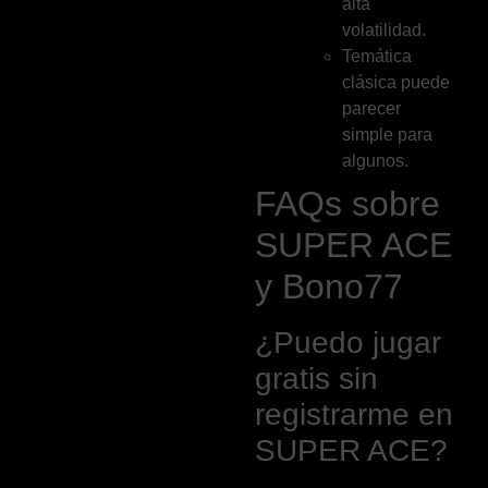
alta
volatilidad.
Temática
clásica puede
parecer
simple para
algunos.
FAQs sobre
SUPER ACE
y Bono77
¿Puedo jugar
gratis sin
registrarme en
SUPER ACE?