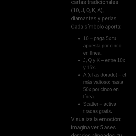
cartas tradicionales
(10, J, Q, K, A),
diamantes y perlas.
Cada símbolo aporta:
10 – paga 5x tu
apuesta por cinco
en línea.
J, Q y K – entre 10x
y 15x.
A (el as dorado) – el
más valioso: hasta
50x por cinco en
línea.
Scatter – activa
tiradas gratis.
Visualiza la emoción:
imagina ver 5 ases
dorados alineados, tu