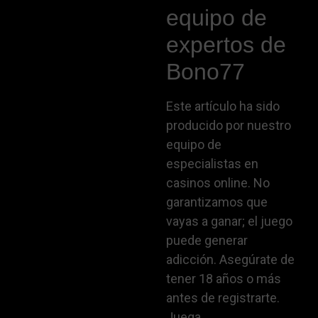
equipo de
expertos de
Bono77
Este artículo ha sido
producido por nuestro
equipo de
especialistas en
casinos online. No
garantizamos que
vayas a ganar; el juego
puede generar
adicción. Asegúrate de
tener 18 años o más
antes de registrarte.
Juega