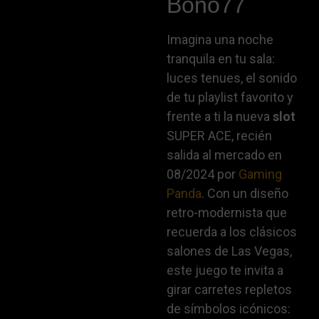
Bono77
Imagina una noche
tranquila en tu sala:
luces tenues, el sonido
de tu playlist favorito y
frente a ti la nueva
slot
SUPER ACE, recién
salida al mercado en
08/2024 por
Gaming
Panda
. Con un diseño
retro-modernista que
recuerda a los clásicos
salones de Las Vegas,
este juego te invita a
girar carretes repletos
de símbolos icónicos: