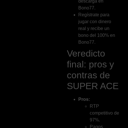
descarga en
Bono77.
Regístrate para
jugar con dinero
real y recibe un
bono del 100% en
Bono77.
Veredicto
final: pros y
contras de
SUPER ACE
Pros:
RTP
competitivo de
97%.
Pagos