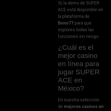
Sí, la demo de SUPER
ACE está disponible en
la plataforma de
Bono77
para que
explores todas las
funciones sin riesgo.
¿Cuál es el
mejor casino
en línea para
jugar SUPER
ACE en
México?
En nuestra selección
de
mejores casinos en