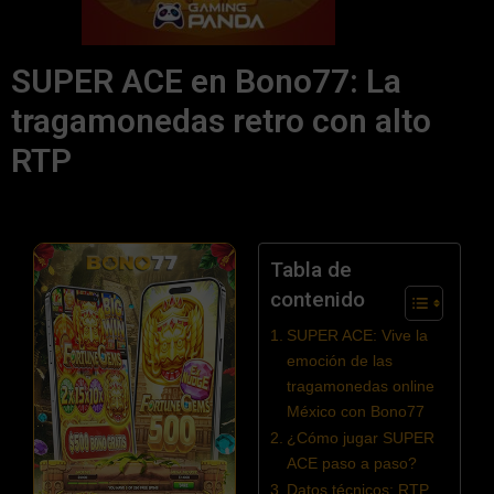
SUPER ACE en Bono77: La
tragamonedas retro con alto
RTP
Tabla de
contenido
SUPER ACE: Vive la
emoción de las
tragamonedas online
México con Bono77
¿Cómo jugar SUPER
ACE paso a paso?
Datos técnicos: RTP,