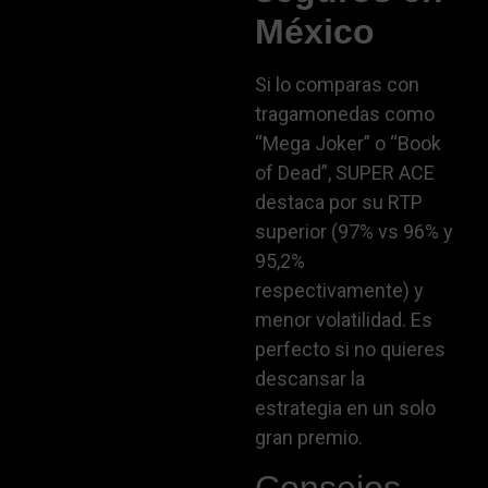
México
Si lo comparas con
tragamonedas como
“Mega Joker” o “Book
of Dead”, SUPER ACE
destaca por su RTP
superior (97% vs 96% y
95,2%
respectivamente) y
menor volatilidad. Es
perfecto si no quieres
descansar la
estrategia en un solo
gran premio.
Consejos