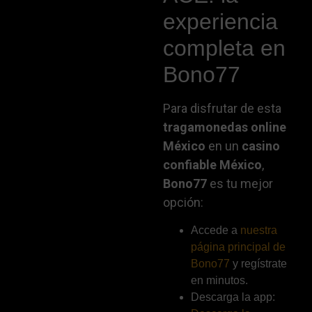
experiencia
completa en
Bono77
Para disfrutar de esta
tragamonedas online
México
en un
casino
confiable México
,
Bono77
es tu mejor
opción:
Accede a
nuestra
página principal de
Bono77
y regístrate
en minutos.
Descarga la app: