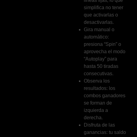
líneas fijas, lo que
simplifica no tener
que activarlas o
desactivarlas.
Gira manual o
automático:
presiona “Spin” o
aprovecha el modo
“Autoplay” para
hasta 50 tiradas
consecutivas.
Observa los
resultados: los
combos ganadores
se forman de
izquierda a
derecha.
Disfruta de las
ganancias: tu saldo