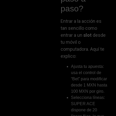
paso?
Entrar a la acción es
tan sencillo como
entrar a un
slot
desde
tu móvil o
computadora. Aquí te
explico:
Ajusta tu apuesta:
usa el control de
“Bet” para modificar
desde 1 MXN hasta
100 MXN por giro.
Selecciona líneas:
SUPER ACE
dispone de 20