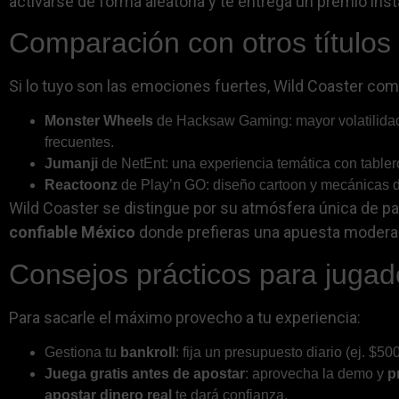
activarse de forma aleatoria y te entrega un premio ins
Comparación con otros títulos
Si lo tuyo son las emociones fuertes, Wild Coaster co
Monster Wheels
de Hacksaw Gaming: mayor volatilida
frecuentes.
Jumanji
de NetEnt: una experiencia temática con tablero
Reactoonz
de Play’n GO: diseño cartoon y mecánicas de
Wild Coaster se distingue por su atmósfera única de par
confiable México
donde prefieras una apuesta moderad
Consejos prácticos para juga
Para sacarle el máximo provecho a tu experiencia:
Gestiona tu
bankroll
: fija un presupuesto diario (ej. $5
Juega gratis antes de apostar
: aprovecha la demo y
p
apostar dinero real
te dará confianza.