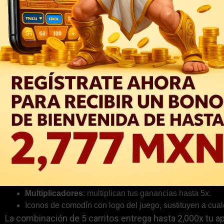
significa que de cada $1,000 MXN apostados, en promed
plazo. Si te interesa maximizar tus ganancias, es ideal 
presupuesto moderadas.
Entendiendo la volatilidad
La volatilidad
media
ofrece un equilibrio entre frecuen
pagos chicos cada giro, ni grandes botes imposibles de
combinación de ambos que mantiene el pulso acelerado
Símbolos icónicos y tabla de 
Wild Coaster cuenta con símbolos inspirados en la ese
Carritos de montaña rusa
: alto pago y pueden aparecer
Boletos dorados
: scatters que activan giros gratis.
Multiplicadores
: multiplican tus ganancias hasta 5x.
Iconos de comodín con logo del juego, sustituyen a cual
La combinación de 5 carritos entrega hasta 2,000x tu a