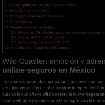
Consejos prácticos para jugadores en México
Ganancia máxima y Jackpot
Dónde jugar Wild Coaster con Bono77
Pros y Contras
Preguntas Frecuentes (FAQs)
¿Puedo jugar Wild Coaster gratis antes de apostar con dinero re
¿Cuál es el RTP de Wild Coaster?
¿Qué tan seguro es jugar en Bono77?
Nota editorial – Juega responsablemente
Wild Coaster: emoción y adren
online seguros en México
Imagínate recorriendo una montaña rusa en el corazón 
vertiginosas, caídas de infarto y giros inesperados. Es
pura es la que ofrece
Wild Coaster
, la nueva
tragamone
diseño vibrante y sonidos que te transportan a la emoci