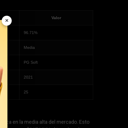
Valor
×
96.71%
Media
PG Soft
2021
25
 ubica en la media alta del mercado. Esto