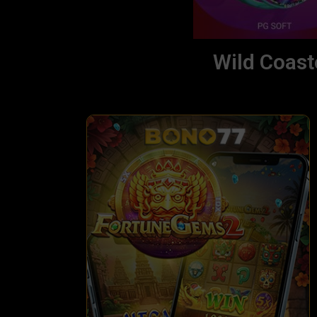
Wild Coast