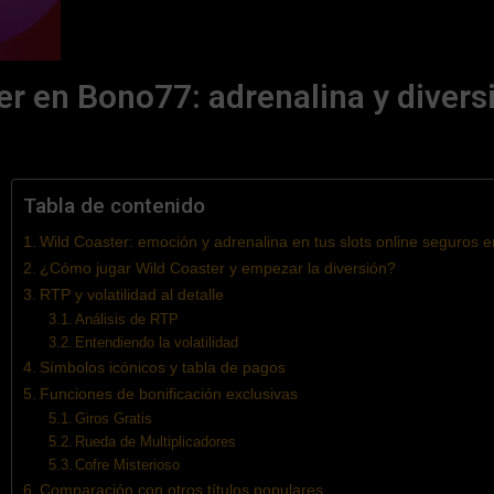
er en Bono77: adrenalina y diversi
Tabla de contenido
Wild Coaster: emoción y adrenalina en tus slots online seguros 
¿Cómo jugar Wild Coaster y empezar la diversión?
RTP y volatilidad al detalle
Análisis de RTP
Entendiendo la volatilidad
Símbolos icónicos y tabla de pagos
Funciones de bonificación exclusivas
Giros Gratis
Rueda de Multiplicadores
Cofre Misterioso
Comparación con otros títulos populares