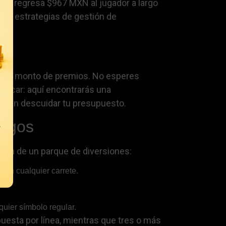
io regresa $967 MXN al jugador a largo
para estrategias de gestión de
cia y monto de premios. No esperes
 tocar: aquí encontrarás una
 sin descuidar tu presupuesto.
pagos
ncia de un parque de diversiones:
 en cualquier carrete.
quier símbolo regular.
puesta por línea, mientras que tres o más