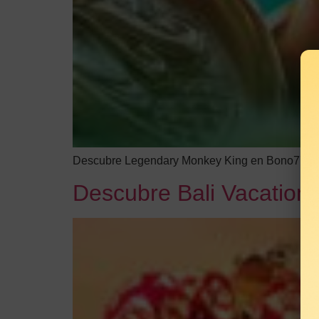
Descubre Legendary Monkey King en Bono77 con R
Descubre Bali Vacatio