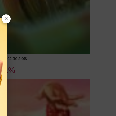
×
épica de slots
.71%