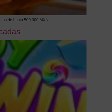
remios de hasta 500 000 MXN
acadas