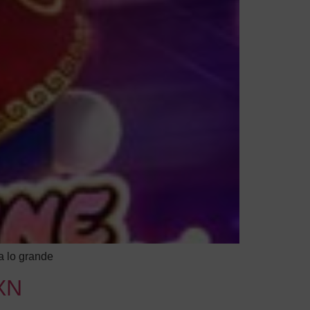
a lo grande
MXN