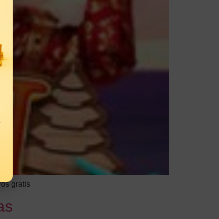
os gratis
as