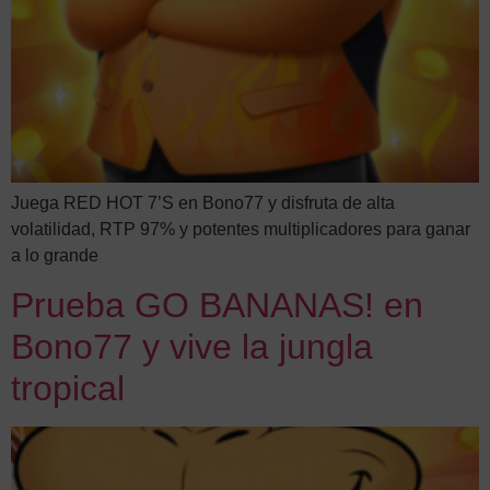
Juega RED HOT 7’S en Bono77 y disfruta de alta
volatilidad, RTP 97% y potentes multiplicadores para ganar
a lo grande
Prueba GO BANANAS! en
Bono77 y vive la jungla
tropical