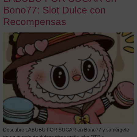
Bono77: Slot Dulce con
Recompensas
Descubre LABUBU FOR SUGAR en Bono77 y sumérgete