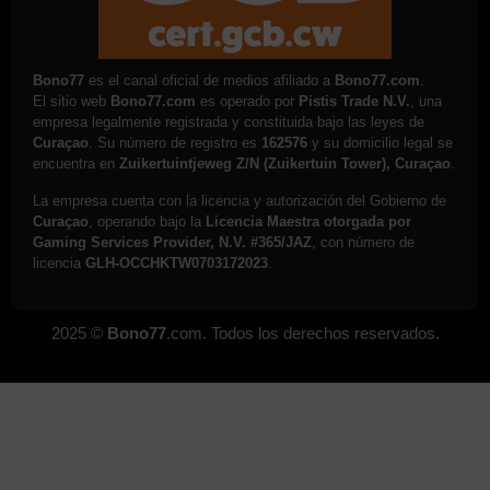
Bono77
es el canal oficial de medios afiliado a
Bono77
.com
.
El sitio web
Bono77
.com
es operado por
Pistis Trade N.V.
, una
empresa legalmente registrada y constituida bajo las leyes de
Curaçao
. Su número de registro es
162576
y su domicilio legal se
encuentra en
Zuikertuintjeweg Z/N (Zuikertuin Tower), Curaçao
.
La empresa cuenta con la licencia y autorización del Gobierno de
Curaçao
, operando bajo la
Licencia Maestra otorgada por
Gaming Services Provider, N.V. #365/JAZ
, con número de
licencia
GLH-OCCHKTW0703172023
.
2025 ©
Bono77
.com. Todos los derechos reservados.