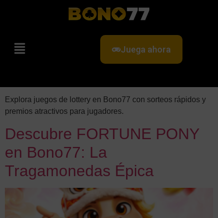
Juega ahora
Explora juegos de lottery en Bono77 con sorteos rápidos y
premios atractivos para jugadores.
Descubre FORTUNE PONY
en Bono77: La
Tragamonedas Épica