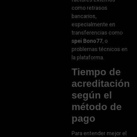
como retrasos
bancarios,
especialmente en
transferencias como
spei Bono77
, o
problemas técnicos en
la plataforma.
Tiempo de
acreditación
según el
método de
pago
Para entender mejor el