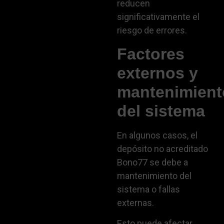
reducen
significativamente el
riesgo de errores.
Factores
externos y
mantenimient
del sistema
En algunos casos, el
depósito no acreditado
Bono77 se debe a
mantenimiento del
sistema o fallas
externas.
Esto puede afectar