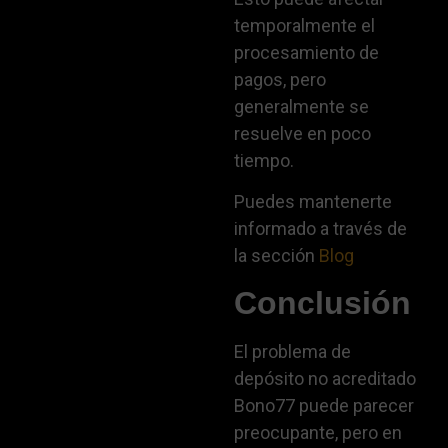
temporalmente el
procesamiento de
pagos, pero
generalmente se
resuelve en poco
tiempo.
Puedes mantenerte
informado a través de
la sección
Blog
Conclusión
El problema de
depósito no acreditado
Bono77 puede parecer
preocupante, pero en