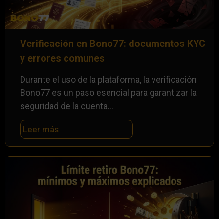
Verificación en Bono77: documentos KYC
y errores comunes
Durante el uso de la plataforma, la verificación
Bono77 es un paso esencial para garantizar la
seguridad de la cuenta...
Leer más