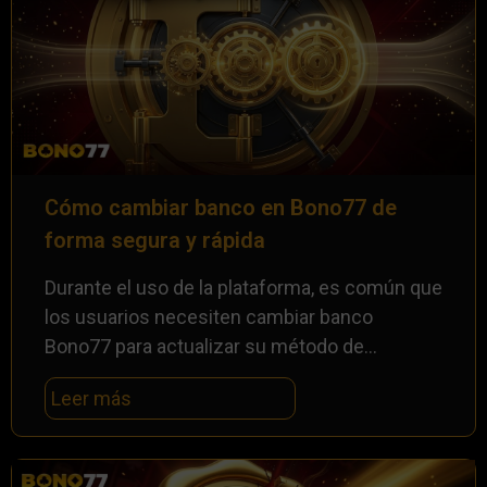
Cómo cambiar banco en Bono77 de
forma segura y rápida
Durante el uso de la plataforma, es común que
los usuarios necesiten cambiar banco
Bono77 para actualizar su método de...
Leer más