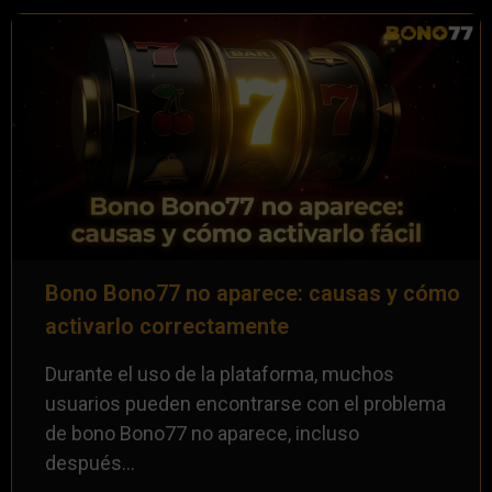
Bono Bono77 no aparece: causas y cómo
activarlo correctamente
Durante el uso de la plataforma, muchos
usuarios pueden encontrarse con el problema
de bono Bono77 no aparece, incluso
después...