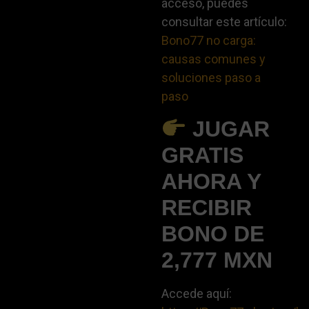
acceso, puedes
consultar este artículo:
Bono77 no carga:
causas comunes y
soluciones paso a
paso
JUGAR
GRATIS
AHORA Y
RECIBIR
BONO DE
2,777 MXN
Accede aquí: