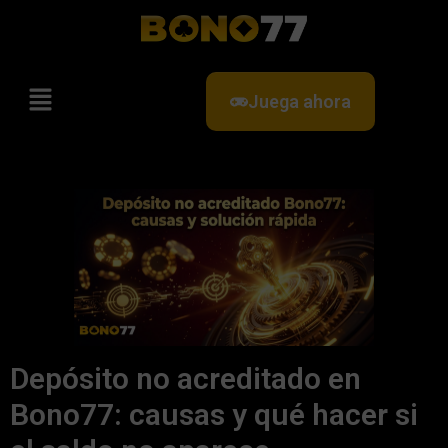
Juega ahora
Depósito no acreditado en
Bono77: causas y qué hacer si