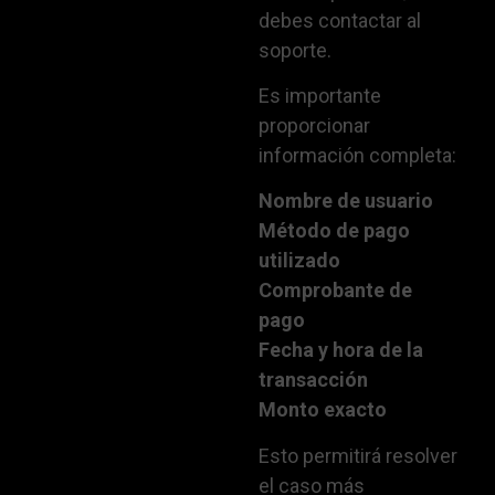
debes contactar al
soporte.
Es importante
proporcionar
información completa:
Nombre de usuario
Método de pago
utilizado
Comprobante de
pago
Fecha y hora de la
transacción
Monto exacto
Esto permitirá resolver
el caso más