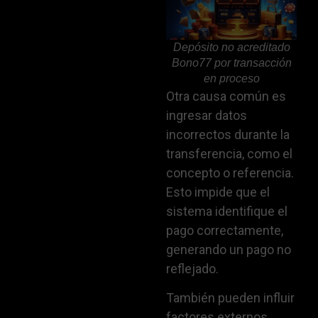
Depósito no acreditado
Bono77 por transacción
en proceso
Otra causa común es
ingresar datos
incorrectos durante la
transferencia, como el
concepto o referencia.
Esto impide que el
sistema identifique el
pago correctamente,
generando un pago no
reflejado.
También pueden influir
factores externos