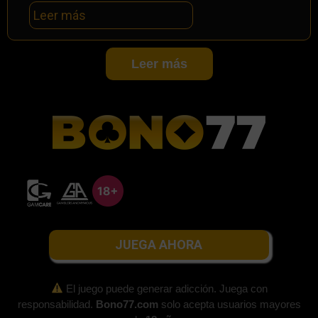
Leer más
Leer más
JUEGA AHORA
El juego puede generar adicción. Juega con
responsabilidad.
Bono77.com
solo acepta usuarios mayores