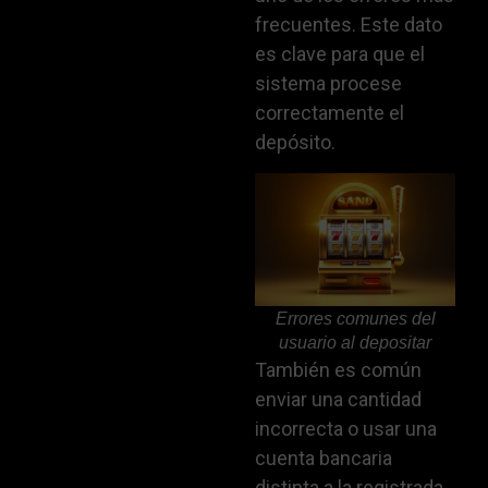
frecuentes. Este dato
es clave para que el
sistema procese
correctamente el
depósito.
Errores comunes del
usuario al depositar
También es común
enviar una cantidad
incorrecta o usar una
cuenta bancaria
distinta a la registrada.