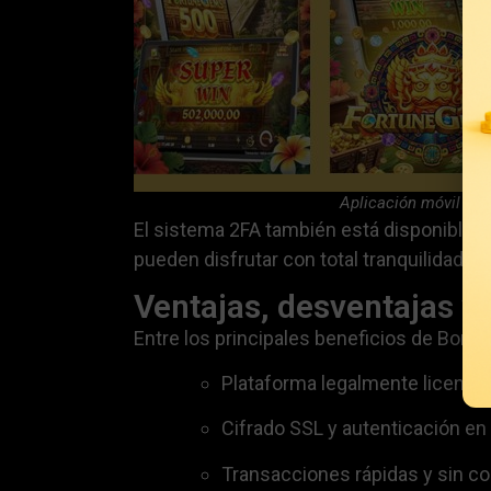
Aplicación móvil de
El sistema 2FA también está disponible en
pueden disfrutar con total tranquilidad s
Ventajas, desventajas 
Entre los principales beneficios de Bono
Plataforma legalmente licencia
Cifrado SSL y autenticación e
Transacciones rápidas y sin c