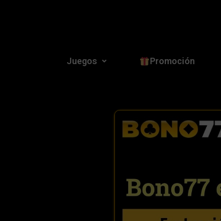
Juegos
Promoción