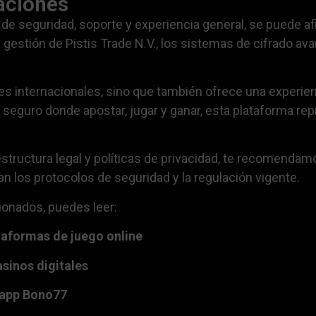
aciones
, de seguridad, soporte y experiencia general, se puede
la gestión de Pistis Trade N.V., los sistemas de cifrado a
 internacionales, sino que también ofrece una experienc
seguro donde apostar, jugar y ganar, esta plataforma rep
tructura legal y políticas de privacidad, te recomendamo
lan los protocolos de seguridad y la regulación vigente.
ionados, puedes leer:
taformas de juego online
asinos digitales
a app Bono77