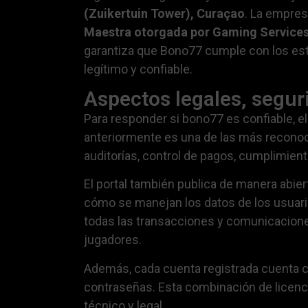
(Zuikertuin Tower), Curaçao
. La empres
Maestra otorgada por Gaming Services
garantiza que Bono77 cumple con los está
legítimo y confiable.
Aspectos legales, segur
Para responder si bono77 es confiable, el
anteriormente es una de las más reconoci
auditorías, control de pagos, cumplimien
El portal también publica de manera abie
cómo se manejan los datos de los usuari
todas las transacciones y comunicaciones
jugadores.
Además, cada cuenta registrada cuenta co
contraseñas. Esta combinación de licencia
técnico y legal.