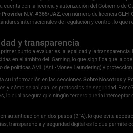
a cuenta con la licencia y autorización del Gobierno de C
 Provider N.V. #365/JAZ
, con número de licencia
GLH-
ndares internacionales de regulación y control, lo que r
idad y transparencia
 primer punto a evaluar es la legalidad y la transparenci
das en el ámbito del iGaming, lo que significa que la op
to de políticas AML (Anti-Money Laundering) y protección
rta su información en las secciones
Sobre Nosotros
y
Po
os y cómo se aplican los protocolos de seguridad. Bono7
, lo cual asegura que ningún tercero pueda interceptar o
n autenticación en dos pasos (2FA), lo que evita accesos 
s, transparencia y seguridad digital es lo que permite c