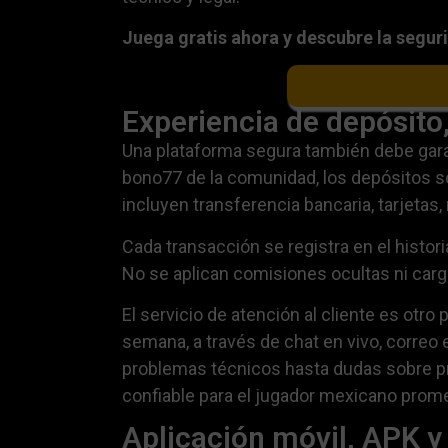
Juega gratis ahora y descubre la segu
Experiencia de depósito, 
Una plataforma segura también debe garan
bono77 de la comunidad, los depósitos s
incluyen transferencia bancaria, tarjeta
Cada transacción se registra en el histori
No se aplican comisiones ocultas ni cargo
El servicio de atención al cliente es otro
semana, a través de chat en vivo, correo 
problemas técnicos hasta dudas sobre pro
confiable para el jugador mexicano prom
Aplicación móvil, APK 