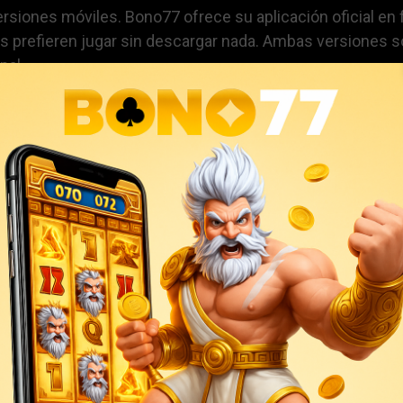
ersiones móviles. Bono77 ofrece su aplicación oficial en
s prefieren jugar sin descargar nada. Ambas versiones so
pal.
e desde el sitio oficial
bono77.mx
para evitar imitacione
 de seguridad EDS, que verifican la integridad del código 
irectamente desde el navegador sin ocupar espacio en el