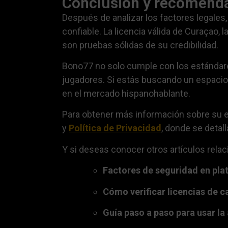
Conclusión y recomend
Después de analizar los factores legales
confiable. La licencia válida de Curaçao, 
son pruebas sólidas de su credibilidad.
Bono77 no solo cumple con los estándares
jugadores. Si estás buscando un espacio 
en el mercado hispanohablante.
Para obtener más información sobre su es
y
Política de Privacidad
, donde se detal
Y si deseas conocer otros artículos relac
Factores de seguridad en pla
Cómo verificar licencias de c
Guía paso a paso para usar l