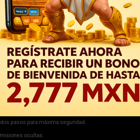
 Bono77, demostrando que bono77 es confiable y segura para jugado
 la aplicación, reforzando la seguridad del inicio de sesi
abiendo que bono77 es confiable incluso en su versión mó
y público recomendado
77 destacan:
da y regulada en Curaçao.
n dos pasos para máxima seguridad.
omisiones ocultas.