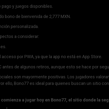
 pago y juegos disponibles.
do bono de bienvenida de 2,777 MXN.
ención personalizada.
pectos a considerar:
ses.
 el acceso por PWA, ya que la app no está en App Store.
C antes de algunos retiros, aunque esto se hace por segu
ociales son mayormente positivas. Los jugadores valoran
Por ello, Bono77 es ideal para quienes buscan un sitio c
comienza a jugar hoy en Bono77, el sitio donde la segu